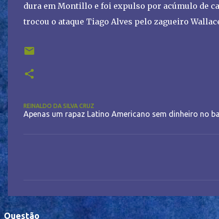
dura em Montillo e foi expulso por acúmulo de 
trocou o ataque Tiago Alves pelo zagueiro Wallac
REINALDO DA SILVA CRUZ
Apenas um rapaz Latino Americano sem dinheiro no ba
C
o
m
e
n
Questão
t