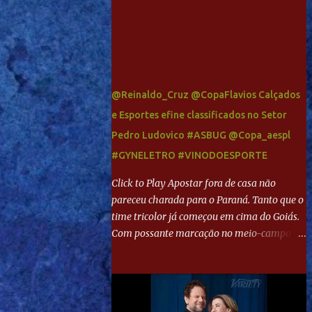
@Reinaldo_Cruz @CopaFlavios Calçados
e Esportes efine classificados no Setor
Pedro Ludovico #ASBUG @Copa_aespl
#GYNELETRO #VINODOESPORTE
Click to Play Apostar fora de casa não
pareceu charada para o Paraná. Tanto que o
time tricolor já começou em cima do Goiás.
Com possante marcação no meio-campo e
toques envolventes no ataque, abriu o placar
aos 13 minutos. Giancarlo recebeu pela
direita, invadiu a área e bateu cruzado no
canto, sem chance para Harlei. Tal qual o