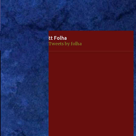
tt Folha
Tweets by folha