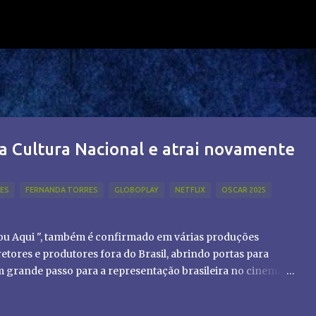
Pular para o conteúdo principal
a Cultura Nacional e atrai novamente
LES
FERNANDA TORRES
GLOBOPLAY
NETFLIX
OSCAR 2025
tou Aqui ", também é confirmado em várias produções
etores e produtores fora do Brasil, abrindo portas para
um grande passo para a representação brasileira no cinema