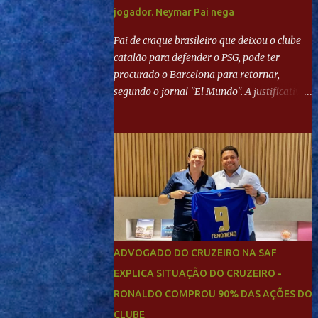
jogador. Neymar Pai nega
Pai de craque brasileiro que deixou o clube
catalão para defender o PSG, pode ter
procurado o Barcelona para retornar,
segundo o jornal "El Mundo". A justificativa
seria a 'falta de projeto' dos franceses, o que
estaria desagradando o craque. Já ao
"Mundo Deportivo", o empresário, Neymar
Pai, negou NEYMAR NO BARCELONA?
Jornais internacional divulgam interesse do
jogador. Neymar Pai nega
ADVOGADO DO CRUZEIRO NA SAF
EXPLICA SITUAÇÃO DO CRUZEIRO -
RONALDO COMPROU 90% DAS AÇÕES DO
CLUBE