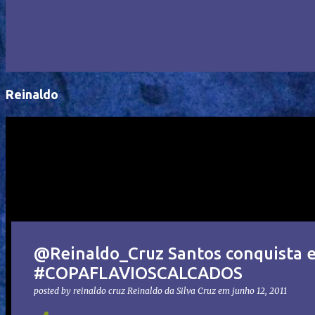
Reinaldo
@Reinaldo_Cruz Santos conquista 
#COPAFLAVIOSCALCADOS
posted by reinaldo cruz
Reinaldo da Silva Cruz
em
junho 12, 2011