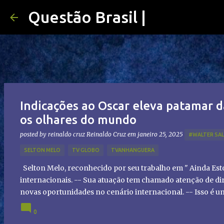
Questão Brasil |
Indicações ao Oscar eleva patamar d
os olhares do mundo
posted by reinaldo cruz
Reinaldo Cruz
em
janeiro 25, 2025
#WALTER SA
SELTON MELO
TV GLOBO
TVANHANGUERA
Selton Melo, reconhecido por seu trabalho em " Ainda Es
internacionais. -- Sua atuação tem chamado atenção de dir
novas oportunidades no cenário internacional. -- Isso é 
global!
0