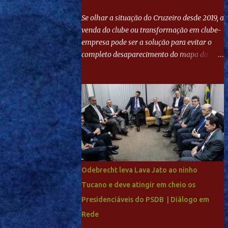
Se olhar a situação do Cruzeiro desde 2019, a
venda do clube ou transformação em clube-
empresa pode ser a solução para evitar o
completo desaparecimento do mapa do
futebol. Se levar em conta tradição e a
paixão do torcedor, soa estranho que o amor
de milhões agora seja mercantil. Segundo
apuração da Itatiaia, Fenômeno comprou
90% das ações por R$ 400 milhões. Aporte
feito imediatamente para pagamento de
dívidas emergenciais e investimentos no
departamento de futebol. O projeto
apresentado para a recuperação do
Odebrecht leva Lava Jato ao ninho
Cruzeiro, o aporte financeiro inicial, com
Tucano e deve atingir em cheio os
Ronaldo sendo solidário à dívida de R$ 1
Presidenciáveis do PSDB | Diálogo em
bilhão a partir de agora, mais o peso que o
ex-atacante tem no mundo do futebol, além
Rede
de sua história na Raposa, pesaram para