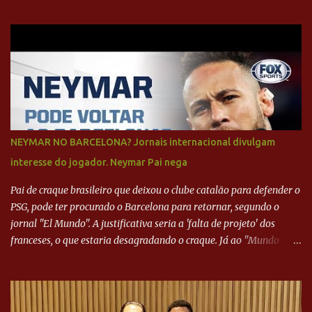
NEYMAR NO BARCELONA? Jornais internacional divulgam
interesse do jogador. Neymar Pai nega
Pai de craque brasileiro que deixou o clube catalão para defender o
PSG, pode ter procurado o Barcelona para retornar, segundo o
jornal "El Mundo". A justificativa seria a 'falta de projeto' dos
franceses, o que estaria desagradando o craque. Já ao "Mundo
Deportivo", o empresário, Neymar Pai, negou NEYMAR NO
BARCELONA? Jornais internacional divulgam interesse do jogador.
Neymar Pai nega