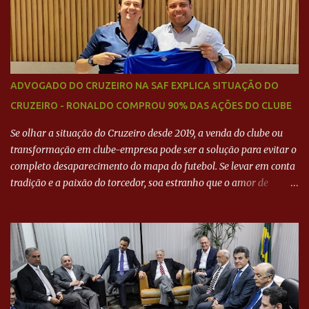
ADVOGADO DO CRUZEIRO NA SAF EXPLICA SITUAÇÃO DO
CRUZEIRO - RONALDO COMPROU 90% DAS AÇÕES DO CLUBE
Se olhar a situação do Cruzeiro desde 2019, a venda do clube ou
transformação em clube-empresa pode ser a solução para evitar o
completo desaparecimento do mapa do futebol. Se levar em conta
tradição e a paixão do torcedor, soa estranho que o amor de
milhões agora seja mercantil. Segundo apuração da Itatiaia,
Fenômeno comprou 90% das ações por R$ 400 milhões. Aporte
feito imediatamente para pagamento de dívidas emergenciais e
investimentos no departamento de futebol. O projeto apresentado
para a recuperação do Cruzeiro, o aporte financeiro inicial, com
Ronaldo sendo solidário à dívida de R$ 1 bilhão a partir de agora,
mais o peso que o ex-atacante tem no mundo do futebol, além de