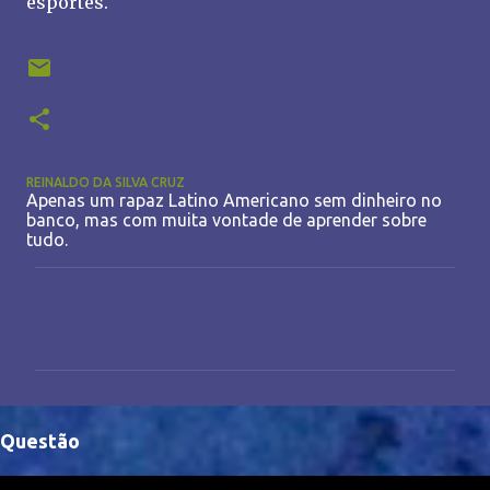
esportes.
REINALDO DA SILVA CRUZ
Apenas um rapaz Latino Americano sem dinheiro no
banco, mas com muita vontade de aprender sobre
tudo.
C
o
m
e
n
Questão
t
á