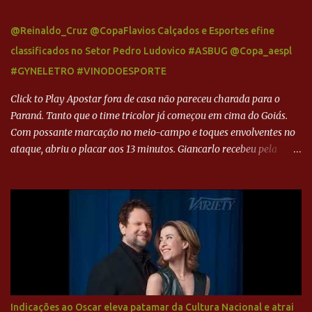
@Reinaldo_Cruz @CopaFlavios Calçados e Esportes efine
classificados no Setor Pedro Ludovico #ASBUG @Copa_aespl
#GYNELETRO #VINODOESPORTE
Click to Play Apostar fora de casa não pareceu charada para o
Paraná. Tanto que o time tricolor já começou em cima do Goiás.
Com possante marcação no meio-campo e toques envolventes no
ataque, abriu o placar aos 13 minutos. Giancarlo recebeu pela
direita, invadiu a área e bateu cruzado no canto, sem chance para
Harlei. Tal qual o boxeador que não dá chance ao adversário, o
Paraná ampliou a vantagem aos 21 minutos. Éverton Garroni
desviou cruzamento de cabeça e, mesmo de costas, incidiu o canto
direito de Harlei. O goleiro esmeraldino se esticou e até tocou na
bola, mas não o suficiente para desviar sua trajetória. O ataque do
Goiás era nulo, tanto que o Paraná seguiu em cima. Aos 32
minutos, Jefferson cabeceou e Harlei fez grande defesa. Seis
minutos depois, Wellington encheu o pé e quase surpreendeu o
Indicações ao Oscar eleva patamar da Cultura Nacional e atrai