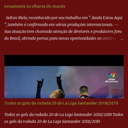
goleiro rival, que novamente defendeu. No fim, Jefferson teve
novamente os olhares do mundo
outra boa chance, mas parou no goleiro. Gol para matar espera...
Selton Melo, reconhecido por seu trabalho em " Ainda Estou Aqui
", também é confirmado em várias produções internacionais. --
Sua atuação tem chamado atenção de diretores e produtores fora
do Brasil, abrindo portas para novas oportunidades no cenário
internacional. -- Isso é um grande passo para a representação
brasileira no cinema global!
Todos os gols da rodada 20 de La Liga Santander 2018/2019
Todos os gols da rodada 20 de La Liga Santander 2018/2019 Todos
os gols da rodada 20 de La Liga Santander 2018/2019