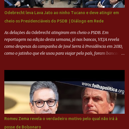
sua história na Raposa, pesaram para que um dos mais icônicos
camisas 9 acertasse a compra do clube. Fonte: Itatiaia Fonte:
Odebrecht leva Lava Jato ao ninho Tucano e deve atingir em
ADVOGADO DO CRUZEIRO NA SAF EXPLICA SITUAÇÃO DO
cheio os Presidenciáveis do PSDB | Diálogo em Rede
CRUZEIRO - RONALDO COMPROU 90% DAS AÇÕES DO CLUBE
As delações da Odebrecht atingiram em cheio o PSDB. Em
reportagem na edição desta semana, já nas bancas, VEJA revela
como despesas da campanha de José Serra à Presidência em 2010,
como o jatinho que ele usou para viajar pelo país, foram bancadas
com dinheiro sujo da Odebrecht. Brasília - O presidente nacional
do PSDB, senador Aécio Neves, o ex-presidente da Fernando
Henrique Cardoso, e governadores tucanos em reunião na sede da
Executiva Nacional do PSDB (Valter Campanato/Agência Brasil) O
texto também põe fim a um mistério: três fontes confirmaram à
revista que o codinome “santo” que aparece em planilhas da
empreiteira refere-se ao governador de São Paulo, Geraldo
Alckmin (PSDB) — nenhum deles, no entanto, disse ter negociado
diretamente com o paulista. Depoimentos mostram como o
Romeu Zema revela o verdadeiro motivo pelo qual não irá à
dinheiro da Odebrecht bancou a campanha de Serra em 2010 Leia
posse de Bolsonaro