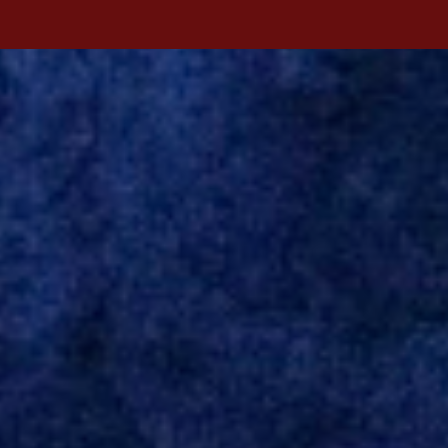
antecipada para a disputa da Libertadores. Campanharo foi
revelado pelo Juventude em 2011. Depois, passou por times como
Evian, da França, Hellas Verona, da Itália, e Ludogorets, da
Bulgária. O último clube brasileiro foi a Chapecoense, em 2020.
Desde então, está no Kayserispor. Caso a negociação seja
concretizada, o jogador chegará ao Beira-Rio para ser mais uma
opção de Mano Menezes no setor de meio-campo. Atualmente, na
Turquia, Gustavo Campanharo vem atuando como volante, mas
também pode ser utilizado mais avançado. Inter encaminha
contração de Campanharo de 31 anos