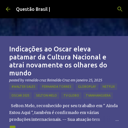
Pular para o conteúdo principal
Questão Brasil |
Indicações ao Oscar eleva
patamar da Cultura Nacional e
atrai novamente os olhares do
mundo
posted by reinaldo cruz
Reinaldo Cruz
em
janeiro 25, 2025
#WALTER SALES
FERNANDA TORRES
GLOBOPLAY
NETFLIX
OSCAR 2025
SELTON MELO
TV GLOBO
TVANHANGUERA
Selton Melo, reconhecido por seu trabalho em " Ainda
Estou Aqui ", também é confirmado em várias
produções internacionais. -- Sua atuação tem
chamado atenção de diretores e produtores fora do