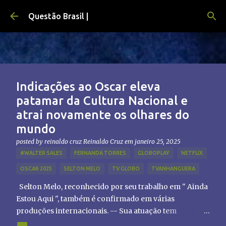
Pular para o conteúdo principal
Questão Brasil |
Indicações ao Oscar eleva
patamar da Cultura Nacional e
atrai novamente os olhares do
mundo
posted by reinaldo cruz
Reinaldo Cruz
em
janeiro 25, 2025
#WALTER SALES
FERNANDA TORRES
GLOBOPLAY
NETFLIX
OSCAR 2025
SELTON MELO
TV GLOBO
TVANHANGUERA
Selton Melo, reconhecido por seu trabalho em " Ainda
Estou Aqui ", também é confirmado em várias
produções internacionais. -- Sua atuação tem
chamado atenção de diretores e produtores fora do