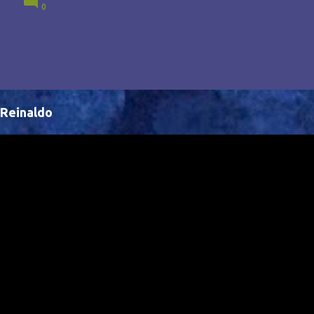
0
Brasil, abrindo portas para novas oportunidades no
cenário internacional. -- Isso é um grande passo para
a representação brasileira no cinema global!
Reinaldo