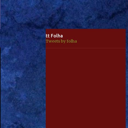
tt Folha
Tweets by folha