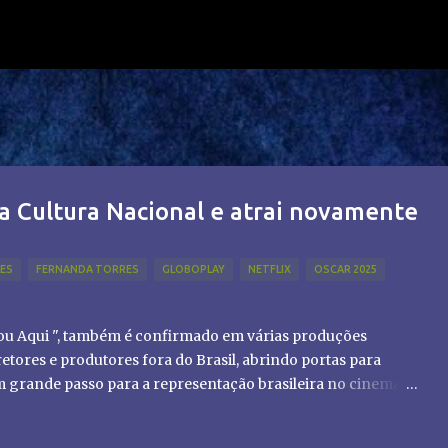
Pular para o conteúdo principal
a Cultura Nacional e atrai novamente
LES
FERNANDA TORRES
GLOBOPLAY
NETFLIX
OSCAR 2025
tou Aqui ", também é confirmado em várias produções
etores e produtores fora do Brasil, abrindo portas para
um grande passo para a representação brasileira no cinema