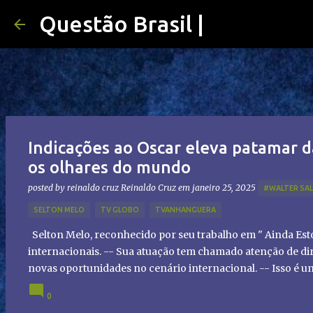
Questão Brasil |
Indicações ao Oscar eleva patamar d
os olhares do mundo
posted by reinaldo cruz
Reinaldo Cruz
em
janeiro 25, 2025
#WALTER SA
SELTON MELO
TV GLOBO
TVANHANGUERA
Selton Melo, reconhecido por seu trabalho em " Ainda Es
internacionais. -- Sua atuação tem chamado atenção de dir
novas oportunidades no cenário internacional. -- Isso é 
global!
0