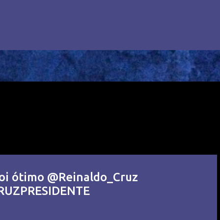
foi ótimo @Reinaldo_Cruz
CRUZPRESIDENTE