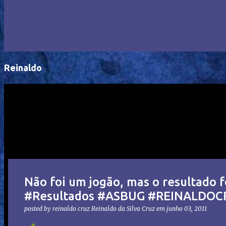
Reinaldo
Não foi um jogão, mas o resultado 
#Resultados #ASBUG #REINALDO
posted by reinaldo cruz
Reinaldo da Silva Cruz
em
junho 03, 2011