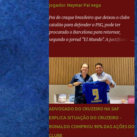
jogador. Neymar Pai nega
Pai de craque brasileiro que deixou o clube
catalão para defender o PSG, pode ter
procurado o Barcelona para retornar,
segundo o jornal "El Mundo". A justificativa
seria a 'falta de projeto' dos franceses, o que
estaria desagradando o craque. Já ao
"Mundo Deportivo", o empresário, Neymar
Pai, negou NEYMAR NO BARCELONA?
Jornais internacional divulgam interesse do
jogador. Neymar Pai nega
ADVOGADO DO CRUZEIRO NA SAF
EXPLICA SITUAÇÃO DO CRUZEIRO -
RONALDO COMPROU 90% DAS AÇÕES DO
CLUBE