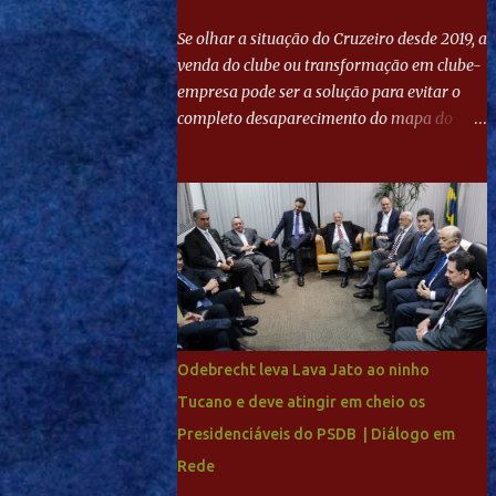
Se olhar a situação do Cruzeiro desde 2019, a
venda do clube ou transformação em clube-
empresa pode ser a solução para evitar o
completo desaparecimento do mapa do
futebol. Se levar em conta tradição e a
paixão do torcedor, soa estranho que o amor
de milhões agora seja mercantil. Segundo
apuração da Itatiaia, Fenômeno comprou
90% das ações por R$ 400 milhões. Aporte
feito imediatamente para pagamento de
dívidas emergenciais e investimentos no
departamento de futebol. O projeto
apresentado para a recuperação do
Odebrecht leva Lava Jato ao ninho
Cruzeiro, o aporte financeiro inicial, com
Tucano e deve atingir em cheio os
Ronaldo sendo solidário à dívida de R$ 1
Presidenciáveis do PSDB | Diálogo em
bilhão a partir de agora, mais o peso que o
ex-atacante tem no mundo do futebol, além
Rede
de sua história na Raposa, pesaram para