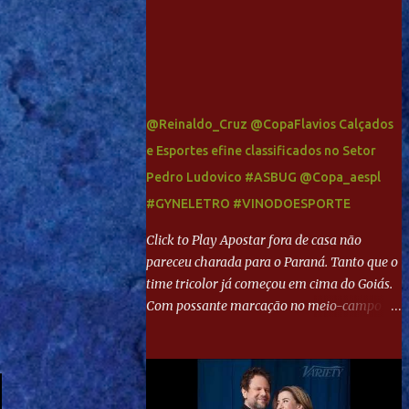
@Reinaldo_Cruz @CopaFlavios Calçados
e Esportes efine classificados no Setor
Pedro Ludovico #ASBUG @Copa_aespl
#GYNELETRO #VINODOESPORTE
Click to Play Apostar fora de casa não
pareceu charada para o Paraná. Tanto que o
time tricolor já começou em cima do Goiás.
Com possante marcação no meio-campo e
toques envolventes no ataque, abriu o placar
aos 13 minutos. Giancarlo recebeu pela
direita, invadiu a área e bateu cruzado no
canto, sem chance para Harlei. Tal qual o