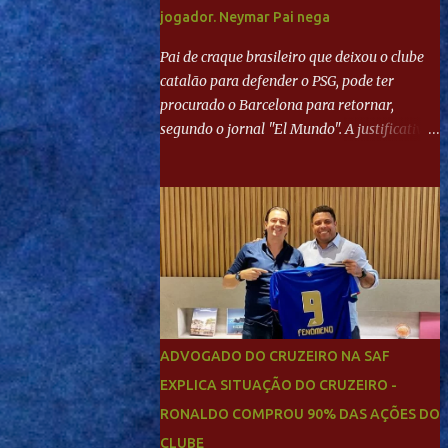
jogador. Neymar Pai nega
Pai de craque brasileiro que deixou o clube
catalão para defender o PSG, pode ter
procurado o Barcelona para retornar,
segundo o jornal "El Mundo". A justificativa
seria a 'falta de projeto' dos franceses, o que
estaria desagradando o craque. Já ao
"Mundo Deportivo", o empresário, Neymar
Pai, negou NEYMAR NO BARCELONA?
Jornais internacional divulgam interesse do
jogador. Neymar Pai nega
ADVOGADO DO CRUZEIRO NA SAF
EXPLICA SITUAÇÃO DO CRUZEIRO -
RONALDO COMPROU 90% DAS AÇÕES DO
CLUBE