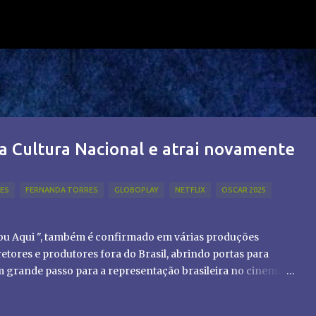
Pular para o conteúdo principal
a Cultura Nacional e atrai novamente
LES
FERNANDA TORRES
GLOBOPLAY
NETFLIX
OSCAR 2025
tou Aqui ", também é confirmado em várias produções
etores e produtores fora do Brasil, abrindo portas para
um grande passo para a representação brasileira no cinema