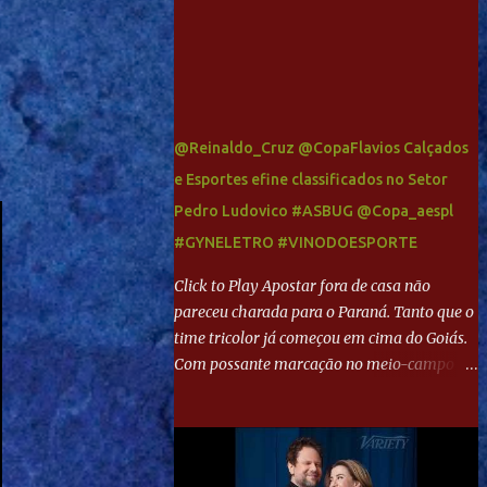
@Reinaldo_Cruz @CopaFlavios Calçados
e Esportes efine classificados no Setor
Pedro Ludovico #ASBUG @Copa_aespl
#GYNELETRO #VINODOESPORTE
Click to Play Apostar fora de casa não
pareceu charada para o Paraná. Tanto que o
time tricolor já começou em cima do Goiás.
Com possante marcação no meio-campo e
toques envolventes no ataque, abriu o placar
aos 13 minutos. Giancarlo recebeu pela
direita, invadiu a área e bateu cruzado no
canto, sem chance para Harlei. Tal qual o