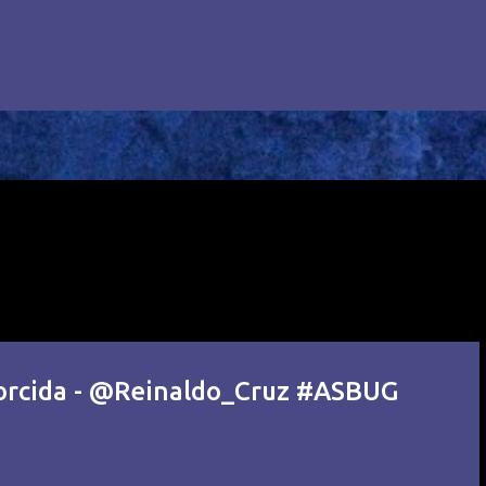
torcida - @Reinaldo_Cruz #ASBUG