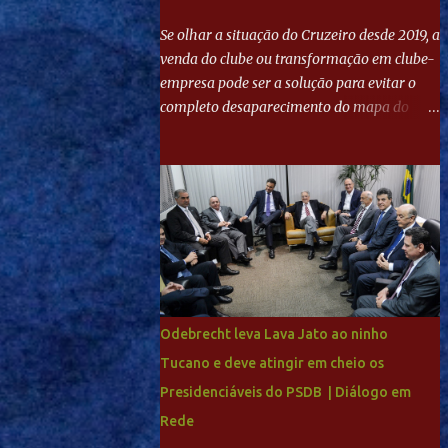
Se olhar a situação do Cruzeiro desde 2019, a
venda do clube ou transformação em clube-
empresa pode ser a solução para evitar o
completo desaparecimento do mapa do
futebol. Se levar em conta tradição e a
paixão do torcedor, soa estranho que o amor
de milhões agora seja mercantil. Segundo
apuração da Itatiaia, Fenômeno comprou
90% das ações por R$ 400 milhões. Aporte
feito imediatamente para pagamento de
dívidas emergenciais e investimentos no
departamento de futebol. O projeto
apresentado para a recuperação do
Odebrecht leva Lava Jato ao ninho
Cruzeiro, o aporte financeiro inicial, com
Tucano e deve atingir em cheio os
Ronaldo sendo solidário à dívida de R$ 1
Presidenciáveis do PSDB | Diálogo em
bilhão a partir de agora, mais o peso que o
ex-atacante tem no mundo do futebol, além
Rede
de sua história na Raposa, pesaram para