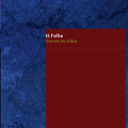
tt Folha
Tweets by folha