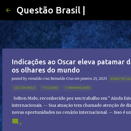
Questão Brasil |
Indicações ao Oscar eleva patamar d
os olhares do mundo
posted by reinaldo cruz
Reinaldo Cruz
em
janeiro 25, 2025
#WALTER SA
SELTON MELO
TV GLOBO
TVANHANGUERA
Selton Melo, reconhecido por seu trabalho em " Ainda Es
internacionais. -- Sua atuação tem chamado atenção de dir
novas oportunidades no cenário internacional. -- Isso é 
global!
0