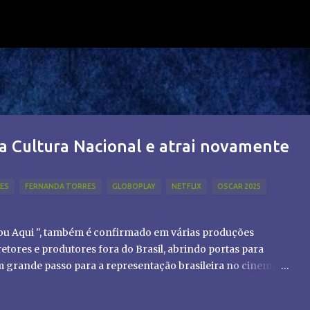
Pular para o conteúdo principal
a Cultura Nacional e atrai novamente
LES
FERNANDA TORRES
GLOBOPLAY
NETFLIX
OSCAR 2025
tou Aqui ", também é confirmado em várias produções
etores e produtores fora do Brasil, abrindo portas para
um grande passo para a representação brasileira no cinema