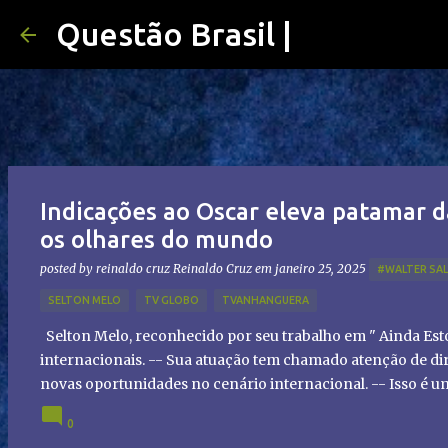
Questão Brasil |
Indicações ao Oscar eleva patamar d
os olhares do mundo
posted by reinaldo cruz
Reinaldo Cruz
em
janeiro 25, 2025
#WALTER SA
SELTON MELO
TV GLOBO
TVANHANGUERA
Selton Melo, reconhecido por seu trabalho em " Ainda Es
internacionais. -- Sua atuação tem chamado atenção de dir
novas oportunidades no cenário internacional. -- Isso é 
global!
0