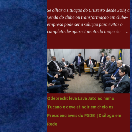
Se olhar a situação do Cruzeiro desde 2019, a
venda do clube ou transformação em clube-
empresa pode ser a solução para evitar o
completo desaparecimento do mapa do
futebol. Se levar em conta tradição e a
paixão do torcedor, soa estranho que o amor
de milhões agora seja mercantil. Segundo
apuração da Itatiaia, Fenômeno comprou
90% das ações por R$ 400 milhões. Aporte
feito imediatamente para pagamento de
dívidas emergenciais e investimentos no
departamento de futebol. O projeto
apresentado para a recuperação do
Odebrecht leva Lava Jato ao ninho
Cruzeiro, o aporte financeiro inicial, com
Tucano e deve atingir em cheio os
Ronaldo sendo solidário à dívida de R$ 1
Presidenciáveis do PSDB | Diálogo em
bilhão a partir de agora, mais o peso que o
ex-atacante tem no mundo do futebol, além
Rede
de sua história na Raposa, pesaram para