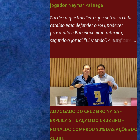
jogador. Neymar Pai nega
Pai de craque brasileiro que deixou o clube
catalão para defender o PSG, pode ter
procurado o Barcelona para retornar,
segundo o jornal "El Mundo". A justificativa
seria a 'falta de projeto' dos franceses, o que
estaria desagradando o craque. Já ao
"Mundo Deportivo", o empresário, Neymar
Pai, negou NEYMAR NO BARCELONA?
Jornais internacional divulgam interesse do
jogador. Neymar Pai nega
ADVOGADO DO CRUZEIRO NA SAF
EXPLICA SITUAÇÃO DO CRUZEIRO -
RONALDO COMPROU 90% DAS AÇÕES DO
CLUBE