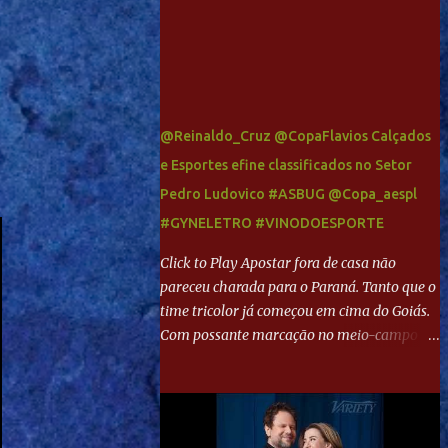
@Reinaldo_Cruz @CopaFlavios Calçados
e Esportes efine classificados no Setor
Pedro Ludovico #ASBUG @Copa_aespl
#GYNELETRO #VINODOESPORTE
Click to Play Apostar fora de casa não
pareceu charada para o Paraná. Tanto que o
time tricolor já começou em cima do Goiás.
Com possante marcação no meio-campo e
toques envolventes no ataque, abriu o placar
aos 13 minutos. Giancarlo recebeu pela
direita, invadiu a área e bateu cruzado no
canto, sem chance para Harlei. Tal qual o