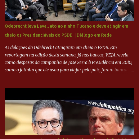
Ronaldo sendo solidário à dívida de R$ 1 bilhão a partir de agora,
mais o peso que o ex-atacante tem no mundo do futebol, além de
sua história na Raposa, pesaram para que um dos mais icônicos
camisas 9 acertasse a compra do clube. Fonte: Itatiaia Fonte:
Odebrecht leva Lava Jato ao ninho Tucano e deve atingir em
ADVOGADO DO CRUZEIRO NA SAF EXPLICA SITUAÇÃO DO
cheio os Presidenciáveis do PSDB | Diálogo em Rede
CRUZEIRO - RONALDO COMPROU 90% DAS AÇÕES DO CLUBE
As delações da Odebrecht atingiram em cheio o PSDB. Em
reportagem na edição desta semana, já nas bancas, VEJA revela
como despesas da campanha de José Serra à Presidência em 2010,
como o jatinho que ele usou para viajar pelo país, foram bancadas
com dinheiro sujo da Odebrecht. Brasília - O presidente nacional
do PSDB, senador Aécio Neves, o ex-presidente da Fernando
Henrique Cardoso, e governadores tucanos em reunião na sede da
Executiva Nacional do PSDB (Valter Campanato/Agência Brasil) O
texto também põe fim a um mistério: três fontes confirmaram à
revista que o codinome “santo” que aparece em planilhas da
empreiteira refere-se ao governador de São Paulo, Geraldo
Alckmin (PSDB) — nenhum deles, no entanto, disse ter negociado
diretamente com o paulista. Depoimentos mostram como o