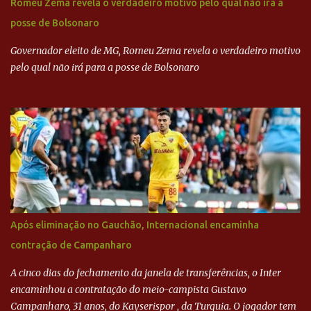
Romeu Zema revela o verdadeiro motivo pelo qual não irá à
dinheiro da Odebrecht bancou a campanha de Serra em 2010 Leia
posse de Bolsonaro
mais... A Lava Jato chega ao PSDB | VEJA.com
Governador eleito de MG, Romeu Zema revela o verdadeiro motivo
pelo qual não irá para a posse de Bolsonaro
Após eliminação no Gauchão, Internacional encaminha
contração de Campanharo
A cinco dias do fechamento da janela de transferências, o Inter
encaminhou a contratação do meio-campista Gustavo
Campanharo, 31 anos, do Kayserispor , da Turquia. O jogador tem