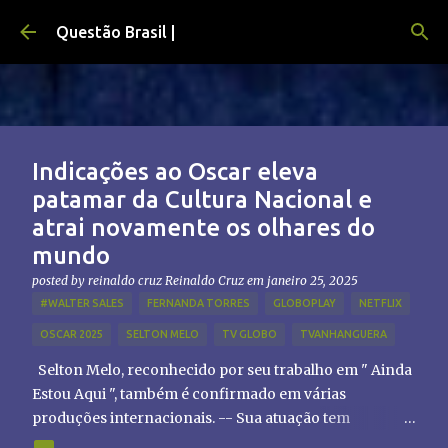
Pular para o conteúdo principal
Questão Brasil |
Indicações ao Oscar eleva
patamar da Cultura Nacional e
atrai novamente os olhares do
mundo
posted by reinaldo cruz
Reinaldo Cruz
em
janeiro 25, 2025
#WALTER SALES
FERNANDA TORRES
GLOBOPLAY
NETFLIX
OSCAR 2025
SELTON MELO
TV GLOBO
TVANHANGUERA
Selton Melo, reconhecido por seu trabalho em " Ainda
Estou Aqui ", também é confirmado em várias
produções internacionais. -- Sua atuação tem
chamado atenção de diretores e produtores fora do