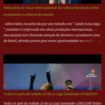
minutos depois, Wellington encheu o pé e quase surpreendeu o
Indicações ao Oscar eleva patamar da Cultura Nacional e atrai
goleiro rival, que novamente defendeu. No fim, Jefferson teve
novamente os olhares do mundo
outra boa chance, mas parou no goleiro. Gol para matar espera...
Selton Melo, reconhecido por seu trabalho em " Ainda Estou Aqui
", também é confirmado em várias produções internacionais. --
Sua atuação tem chamado atenção de diretores e produtores fora
do Brasil, abrindo portas para novas oportunidades no cenário
internacional. -- Isso é um grande passo para a representação
brasileira no cinema global!
Todos os gols da rodada 20 de La Liga Santander 2018/2019
Todos os gols da rodada 20 de La Liga Santander 2018/2019 Todos