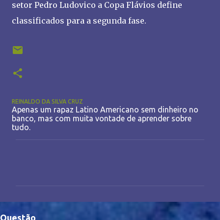
setor Pedro Ludovico a Copa Flávios define
classificados para a segunda fase.
REINALDO DA SILVA CRUZ
Apenas um rapaz Latino Americano sem dinheiro no
banco, mas com muita vontade de aprender sobre
tudo.
C
o
m
e
n
Questão