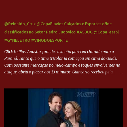
@Reinaldo_Cruz @CopaFlavios Calçados e Esportes efine
classificados no Setor Pedro Ludovico #ASBUG @Copa_aespl
#GYNELETRO #VINODOESPORTE
Click to Play Apostar fora de casa não pareceu charada para o
Paraná. Tanto que o time tricolor já começou em cima do Goiás.
Com possante marcação no meio-campo e toques envolventes no
ataque, abriu o placar aos 13 minutos. Giancarlo recebeu pela
direita, invadiu a área e bateu cruzado no canto, sem chance para
Harlei. Tal qual o boxeador que não dá chance ao adversário, o
Paraná ampliou a vantagem aos 21 minutos. Éverton Garroni
desviou cruzamento de cabeça e, mesmo de costas, incidiu o canto
direito de Harlei. O goleiro esmeraldino se esticou e até tocou na
bola, mas não o suficiente para desviar sua trajetória. O ataque do
Goiás era nulo, tanto que o Paraná seguiu em cima. Aos 32
minutos, Jefferson cabeceou e Harlei fez grande defesa. Seis