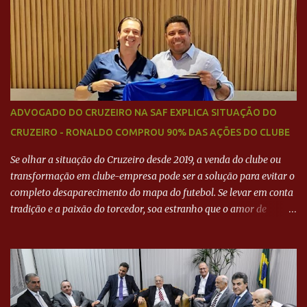
Neymar Pai nega
ADVOGADO DO CRUZEIRO NA SAF EXPLICA SITUAÇÃO DO
CRUZEIRO - RONALDO COMPROU 90% DAS AÇÕES DO CLUBE
Se olhar a situação do Cruzeiro desde 2019, a venda do clube ou
transformação em clube-empresa pode ser a solução para evitar o
completo desaparecimento do mapa do futebol. Se levar em conta
tradição e a paixão do torcedor, soa estranho que o amor de
milhões agora seja mercantil. Segundo apuração da Itatiaia,
Fenômeno comprou 90% das ações por R$ 400 milhões. Aporte
feito imediatamente para pagamento de dívidas emergenciais e
investimentos no departamento de futebol. O projeto apresentado
para a recuperação do Cruzeiro, o aporte financeiro inicial, com