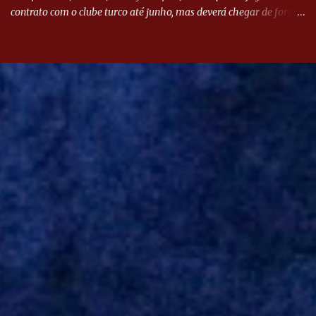
contrato com o clube turco até junho, mas deverá chegar de forma
antecipada para a disputa da Libertadores. Campanharo foi
revelado pelo Juventude em 2011. Depois, passou por times como
Evian, da França, Hellas Verona, da Itália, e Ludogorets, da
Bulgária. O último clube brasileiro foi a Chapecoense, em 2020.
Desde então, está no Kayserispor. Caso a negociação seja
concretizada, o jogador chegará ao Beira-Rio para ser mais uma
opção de Mano Menezes no setor de meio-campo. Atualmente, na
Turquia, Gustavo Campanharo vem atuando como volante, mas
também pode ser utilizado mais avançado. Inter encaminha
contração de Campanharo de 31 anos