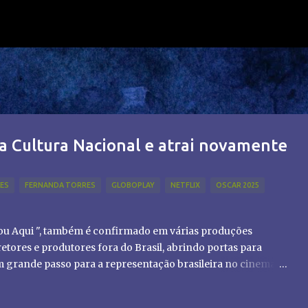
Pular para o conteúdo principal
a Cultura Nacional e atrai novamente
LES
FERNANDA TORRES
GLOBOPLAY
NETFLIX
OSCAR 2025
tou Aqui ", também é confirmado em várias produções
etores e produtores fora do Brasil, abrindo portas para
um grande passo para a representação brasileira no cinema