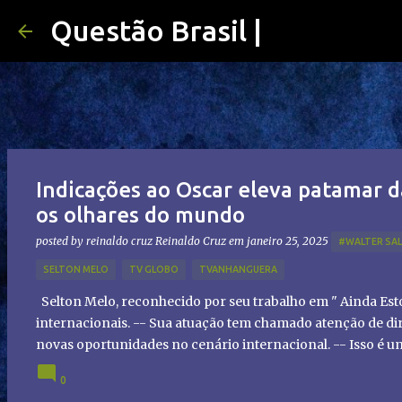
Questão Brasil |
Indicações ao Oscar eleva patamar d
os olhares do mundo
posted by reinaldo cruz
Reinaldo Cruz
em
janeiro 25, 2025
#WALTER SA
SELTON MELO
TV GLOBO
TVANHANGUERA
Selton Melo, reconhecido por seu trabalho em " Ainda Es
internacionais. -- Sua atuação tem chamado atenção de dir
novas oportunidades no cenário internacional. -- Isso é 
global!
0