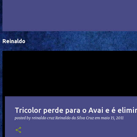
Reinaldo
Tricolor perde para o Avai e é elim
posted by reinaldo cruz
Reinaldo da Silva Cruz
em
maio 15, 2011