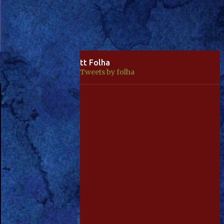
tt Folha
Tweets by folha