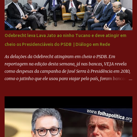
para a recuperação do Cruzeiro, o aporte financeiro inicial, com
Ronaldo sendo solidário à dívida de R$ 1 bilhão a partir de agora,
mais o peso que o ex-atacante tem no mundo do futebol, além de
sua história na Raposa, pesaram para que um dos mais icônicos
camisas 9 acertasse a compra do clube. Fonte: Itatiaia Fonte:
Odebrecht leva Lava Jato ao ninho Tucano e deve atingir em
ADVOGADO DO CRUZEIRO NA SAF EXPLICA SITUAÇÃO DO
cheio os Presidenciáveis do PSDB | Diálogo em Rede
CRUZEIRO - RONALDO COMPROU 90% DAS AÇÕES DO CLUBE
As delações da Odebrecht atingiram em cheio o PSDB. Em
reportagem na edição desta semana, já nas bancas, VEJA revela
como despesas da campanha de José Serra à Presidência em 2010,
como o jatinho que ele usou para viajar pelo país, foram bancadas
com dinheiro sujo da Odebrecht. Brasília - O presidente nacional
do PSDB, senador Aécio Neves, o ex-presidente da Fernando
Henrique Cardoso, e governadores tucanos em reunião na sede da
Executiva Nacional do PSDB (Valter Campanato/Agência Brasil) O
texto também põe fim a um mistério: três fontes confirmaram à
revista que o codinome “santo” que aparece em planilhas da
empreiteira refere-se ao governador de São Paulo, Geraldo