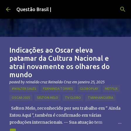
Pular para o conteúdo principal
Questão Brasil |
Indicações ao Oscar eleva
patamar da Cultura Nacional e
atrai novamente os olhares do
mundo
posted by reinaldo cruz
Reinaldo Cruz
em
janeiro 25, 2025
#WALTER SALES
FERNANDA TORRES
GLOBOPLAY
NETFLIX
OSCAR 2025
SELTON MELO
TV GLOBO
TVANHANGUERA
Selton Melo, reconhecido por seu trabalho em " Ainda
Estou Aqui ", também é confirmado em várias
produções internacionais. -- Sua atuação tem
chamado atenção de diretores e produtores fora do