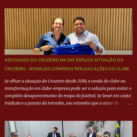
BARCELONA? Jornais internacional divulgam interesse do jogador.
Neymar Pai nega
ADVOGADO DO CRUZEIRO NA SAF EXPLICA SITUAÇÃO DO
CRUZEIRO - RONALDO COMPROU 90% DAS AÇÕES DO CLUBE
Se olhar a situação do Cruzeiro desde 2019, a venda do clube ou
transformação em clube-empresa pode ser a solução para evitar o
completo desaparecimento do mapa do futebol. Se levar em conta
tradição e a paixão do torcedor, soa estranho que o amor de
milhões agora seja mercantil. Segundo apuração da Itatiaia,
Fenômeno comprou 90% das ações por R$ 400 milhões. Aporte
feito imediatamente para pagamento de dívidas emergenciais e
investimentos no departamento de futebol. O projeto apresentado