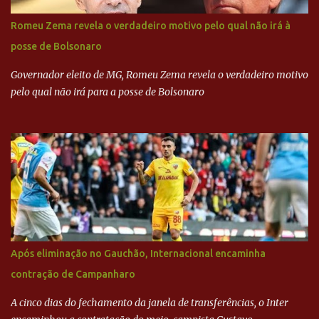
Alckmin (PSDB) — nenhum deles, no entanto, disse ter negociado
diretamente com o paulista. Depoimentos mostram como o
Romeu Zema revela o verdadeiro motivo pelo qual não irá à
dinheiro da Odebrecht bancou a campanha de Serra em 2010 Leia
posse de Bolsonaro
mais... A Lava Jato chega ao PSDB | VEJA.com
Governador eleito de MG, Romeu Zema revela o verdadeiro motivo
pelo qual não irá para a posse de Bolsonaro
Após eliminação no Gauchão, Internacional encaminha
contração de Campanharo
A cinco dias do fechamento da janela de transferências, o Inter