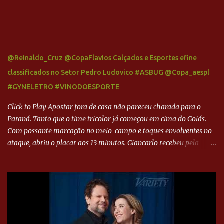
@Reinaldo_Cruz @CopaFlavios Calçados e Esportes efine
classificados no Setor Pedro Ludovico #ASBUG @Copa_aespl
#GYNELETRO #VINODOESPORTE
Click to Play Apostar fora de casa não pareceu charada para o
Paraná. Tanto que o time tricolor já começou em cima do Goiás.
Com possante marcação no meio-campo e toques envolventes no
ataque, abriu o placar aos 13 minutos. Giancarlo recebeu pela
direita, invadiu a área e bateu cruzado no canto, sem chance para
Harlei. Tal qual o boxeador que não dá chance ao adversário, o
Paraná ampliou a vantagem aos 21 minutos. Éverton Garroni
desviou cruzamento de cabeça e, mesmo de costas, incidiu o canto
direito de Harlei. O goleiro esmeraldino se esticou e até tocou na
bola, mas não o suficiente para desviar sua trajetória. O ataque do