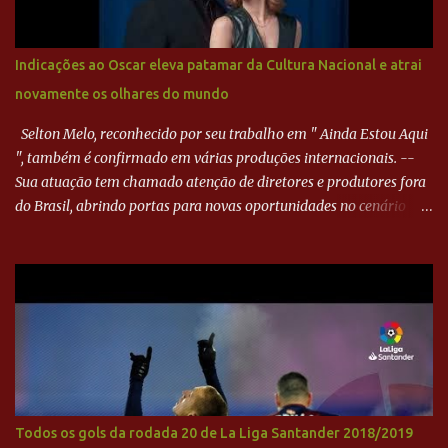
Goiás era nulo, tanto que o Paraná seguiu em cima. Aos 32
minutos, Jefferson cabeceou e Harlei fez grande defesa. Seis
minutos depois, Wellington encheu o pé e quase surpreendeu o
Indicações ao Oscar eleva patamar da Cultura Nacional e atrai
goleiro rival, que novamente defendeu. No fim, Jefferson teve
novamente os olhares do mundo
outra boa chance, mas parou no goleiro. Gol para matar espera...
Selton Melo, reconhecido por seu trabalho em " Ainda Estou Aqui
", também é confirmado em várias produções internacionais. --
Sua atuação tem chamado atenção de diretores e produtores fora
do Brasil, abrindo portas para novas oportunidades no cenário
internacional. -- Isso é um grande passo para a representação
brasileira no cinema global!
Todos os gols da rodada 20 de La Liga Santander 2018/2019