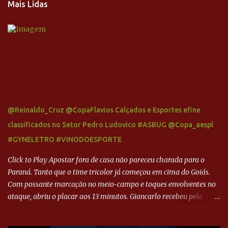
Mais Lidas
@Reinaldo_Cruz @CopaFlavios Calçados e Esportes efine
classificados no Setor Pedro Ludovico #ASBUG @Copa_aespl
#GYNELETRO #VINODOESPORTE
Click to Play Apostar fora de casa não pareceu charada para o
Paraná. Tanto que o time tricolor já começou em cima do Goiás.
Com possante marcação no meio-campo e toques envolventes no
ataque, abriu o placar aos 13 minutos. Giancarlo recebeu pela
direita, invadiu a área e bateu cruzado no canto, sem chance para
Harlei. Tal qual o boxeador que não dá chance ao adversário, o