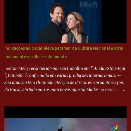
Paraná ampliou a vantagem aos 21 minutos. Éverton Garroni
desviou cruzamento de cabeça e, mesmo de costas, incidiu o canto
direito de Harlei. O goleiro esmeraldino se esticou e até tocou na
bola, mas não o suficiente para desviar sua trajetória. O ataque do
Goiás era nulo, tanto que o Paraná seguiu em cima. Aos 32
minutos, Jefferson cabeceou e Harlei fez grande defesa. Seis
minutos depois, Wellington encheu o pé e quase surpreendeu o
Indicações ao Oscar eleva patamar da Cultura Nacional e atrai
goleiro rival, que novamente defendeu. No fim, Jefferson teve
novamente os olhares do mundo
outra boa chance, mas parou no goleiro. Gol para matar espera...
Selton Melo, reconhecido por seu trabalho em " Ainda Estou Aqui
", também é confirmado em várias produções internacionais. --
Sua atuação tem chamado atenção de diretores e produtores fora
do Brasil, abrindo portas para novas oportunidades no cenário
internacional. -- Isso é um grande passo para a representação
brasileira no cinema global!