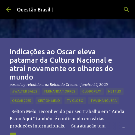
Pular para o conteúdo principal
Questão Brasil |
Indicações ao Oscar eleva
patamar da Cultura Nacional e
atrai novamente os olhares do
mundo
posted by reinaldo cruz
Reinaldo Cruz
em
janeiro 25, 2025
#WALTER SALES
FERNANDA TORRES
GLOBOPLAY
NETFLIX
OSCAR 2025
SELTON MELO
TV GLOBO
TVANHANGUERA
Selton Melo, reconhecido por seu trabalho em " Ainda
Estou Aqui ", também é confirmado em várias
produções internacionais. -- Sua atuação tem
chamado atenção de diretores e produtores fora do