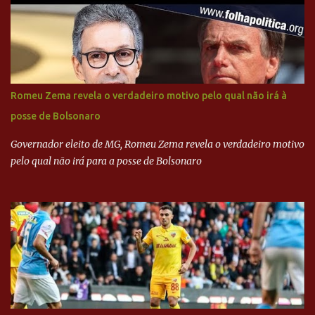
Executiva Nacional do PSDB (Valter Campanato/Agência Brasil) O
texto também põe fim a um mistério: três fontes confirmaram à
revista que o codinome “santo” que aparece em planilhas da
empreiteira refere-se ao governador de São Paulo, Geraldo
Alckmin (PSDB) — nenhum deles, no entanto, disse ter negociado
diretamente com o paulista. Depoimentos mostram como o
Romeu Zema revela o verdadeiro motivo pelo qual não irá à
dinheiro da Odebrecht bancou a campanha de Serra em 2010 Leia
posse de Bolsonaro
mais... A Lava Jato chega ao PSDB | VEJA.com
Governador eleito de MG, Romeu Zema revela o verdadeiro motivo
pelo qual não irá para a posse de Bolsonaro