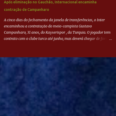
Após eliminação no Gauchão, Internacional encaminha
contração de Campanharo
A cinco dias do fechamento da janela de transferências, o Inter
encaminhou a contratação do meio-campista Gustavo
Campanharo, 31 anos, do Kayserispor , da Turquia. O jogador tem
contrato com o clube turco até junho, mas deverá chegar de forma
antecipada para a disputa da Libertadores. Campanharo foi
revelado pelo Juventude em 2011. Depois, passou por times como
Evian, da França, Hellas Verona, da Itália, e Ludogorets, da
Bulgária. O último clube brasileiro foi a Chapecoense, em 2020.
Desde então, está no Kayserispor. Caso a negociação seja
concretizada, o jogador chegará ao Beira-Rio para ser mais uma
opção de Mano Menezes no setor de meio-campo. Atualmente, na
Turquia, Gustavo Campanharo vem atuando como volante, mas
também pode ser utilizado mais avançado. Inter encaminha
contração de Campanharo de 31 anos