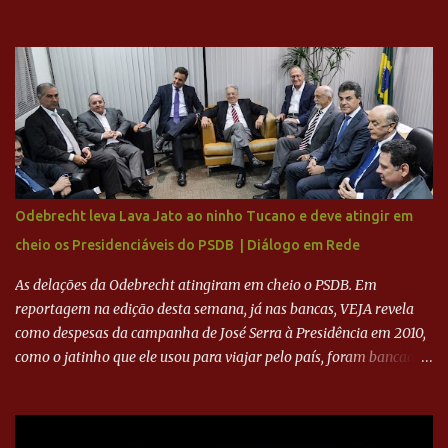
milhões agora seja mercantil. Segundo apuração da Itatiaia,
Fenômeno comprou 90% das ações por R$ 400 milhões. Aporte
feito imediatamente para pagamento de dívidas emergenciais e
investimentos no departamento de futebol. O projeto apresentado
para a recuperação do Cruzeiro, o aporte financeiro inicial, com
Ronaldo sendo solidário à dívida de R$ 1 bilhão a partir de agora,
mais o peso que o ex-atacante tem no mundo do futebol, além de
sua história na Raposa, pesaram para que um dos mais icônicos
camisas 9 acertasse a compra do clube. Fonte: Itatiaia Fonte:
Odebrecht leva Lava Jato ao ninho Tucano e deve atingir em
ADVOGADO DO CRUZEIRO NA SAF EXPLICA SITUAÇÃO DO
cheio os Presidenciáveis do PSDB | Diálogo em Rede
CRUZEIRO - RONALDO COMPROU 90% DAS AÇÕES DO CLUBE
As delações da Odebrecht atingiram em cheio o PSDB. Em
reportagem na edição desta semana, já nas bancas, VEJA revela
como despesas da campanha de José Serra à Presidência em 2010,
como o jatinho que ele usou para viajar pelo país, foram bancadas
com dinheiro sujo da Odebrecht. Brasília - O presidente nacional
do PSDB, senador Aécio Neves, o ex-presidente da Fernando
Henrique Cardoso, e governadores tucanos em reunião na sede da