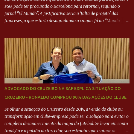
PSG, pode ter procurado o Barcelona para retornar, segundo o
jornal "El Mundo". A justificativa seria a 'falta de projeto' dos
franceses, o que estaria desagradando o craque. Já ao "Mundo
Deportivo", o empresário, Neymar Pai, negou NEYMAR NO
BARCELONA? Jornais internacional divulgam interesse do jogador.
Neymar Pai nega
ADVOGADO DO CRUZEIRO NA SAF EXPLICA SITUAÇÃO DO
CRUZEIRO - RONALDO COMPROU 90% DAS AÇÕES DO CLUBE
Se olhar a situação do Cruzeiro desde 2019, a venda do clube ou
transformação em clube-empresa pode ser a solução para evitar o
completo desaparecimento do mapa do futebol. Se levar em conta
tradição e a paixão do torcedor, soa estranho que o amor de