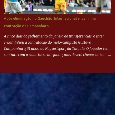
Após eliminação no Gauchão, Internacional encaminha
contração de Campanharo
A cinco dias do fechamento da janela de transferências, o Inter
encaminhou a contratação do meio-campista Gustavo
Campanharo, 31 anos, do Kayserispor , da Turquia. O jogador tem
contrato com o clube turco até junho, mas deverá chegar de forma
antecipada para a disputa da Libertadores. Campanharo foi
revelado pelo Juventude em 2011. Depois, passou por times como
Evian, da França, Hellas Verona, da Itália, e Ludogorets, da
Bulgária. O último clube brasileiro foi a Chapecoense, em 2020.
Desde então, está no Kayserispor. Caso a negociação seja
concretizada, o jogador chegará ao Beira-Rio para ser mais uma
opção de Mano Menezes no setor de meio-campo. Atualmente, na
Turquia, Gustavo Campanharo vem atuando como volante, mas
também pode ser utilizado mais avançado. Inter encaminha