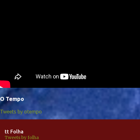
O Tempo
Tweets by otempo
tt Folha
Tweets by folha