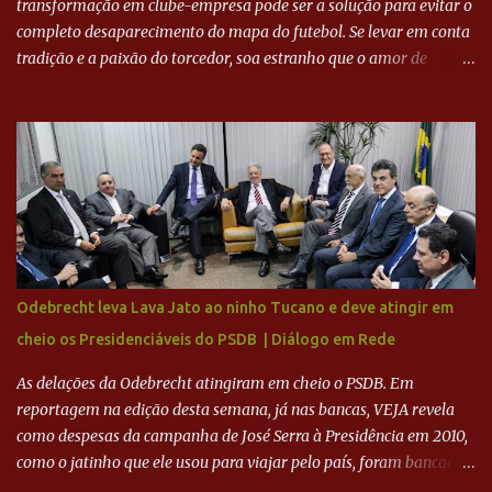
transformação em clube-empresa pode ser a solução para evitar o
completo desaparecimento do mapa do futebol. Se levar em conta
tradição e a paixão do torcedor, soa estranho que o amor de
milhões agora seja mercantil. Segundo apuração da Itatiaia,
Fenômeno comprou 90% das ações por R$ 400 milhões. Aporte
feito imediatamente para pagamento de dívidas emergenciais e
investimentos no departamento de futebol. O projeto apresentado
para a recuperação do Cruzeiro, o aporte financeiro inicial, com
Ronaldo sendo solidário à dívida de R$ 1 bilhão a partir de agora,
mais o peso que o ex-atacante tem no mundo do futebol, além de
sua história na Raposa, pesaram para que um dos mais icônicos
camisas 9 acertasse a compra do clube. Fonte: Itatiaia Fonte:
Odebrecht leva Lava Jato ao ninho Tucano e deve atingir em
ADVOGADO DO CRUZEIRO NA SAF EXPLICA SITUAÇÃO DO
cheio os Presidenciáveis do PSDB | Diálogo em Rede
CRUZEIRO - RONALDO COMPROU 90% DAS AÇÕES DO CLUBE
As delações da Odebrecht atingiram em cheio o PSDB. Em
reportagem na edição desta semana, já nas bancas, VEJA revela
como despesas da campanha de José Serra à Presidência em 2010,
como o jatinho que ele usou para viajar pelo país, foram bancadas
com dinheiro sujo da Odebrecht. Brasília - O presidente nacional