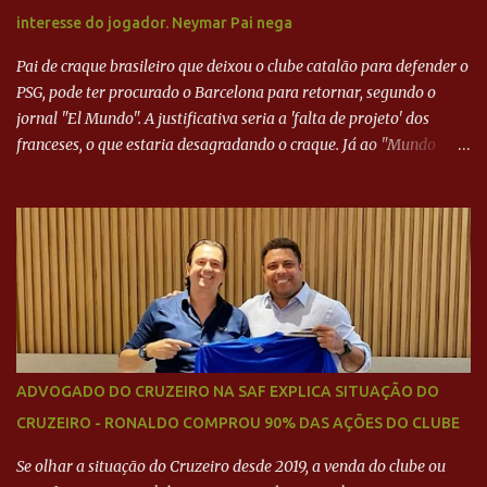
interesse do jogador. Neymar Pai nega
Pai de craque brasileiro que deixou o clube catalão para defender o
PSG, pode ter procurado o Barcelona para retornar, segundo o
jornal "El Mundo". A justificativa seria a 'falta de projeto' dos
franceses, o que estaria desagradando o craque. Já ao "Mundo
Deportivo", o empresário, Neymar Pai, negou NEYMAR NO
BARCELONA? Jornais internacional divulgam interesse do jogador.
Neymar Pai nega
ADVOGADO DO CRUZEIRO NA SAF EXPLICA SITUAÇÃO DO
CRUZEIRO - RONALDO COMPROU 90% DAS AÇÕES DO CLUBE
Se olhar a situação do Cruzeiro desde 2019, a venda do clube ou