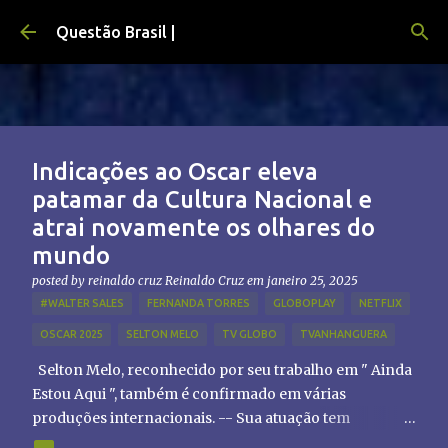
Pular para o conteúdo principal
Questão Brasil |
Indicações ao Oscar eleva
patamar da Cultura Nacional e
atrai novamente os olhares do
mundo
posted by reinaldo cruz
Reinaldo Cruz
em
janeiro 25, 2025
#WALTER SALES
FERNANDA TORRES
GLOBOPLAY
NETFLIX
OSCAR 2025
SELTON MELO
TV GLOBO
TVANHANGUERA
Selton Melo, reconhecido por seu trabalho em " Ainda
Estou Aqui ", também é confirmado em várias
produções internacionais. -- Sua atuação tem
chamado atenção de diretores e produtores fora do