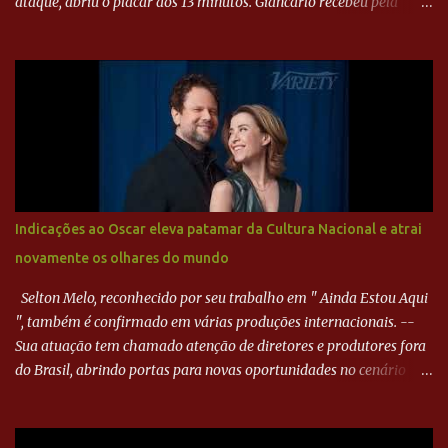
ataque, abriu o placar aos 13 minutos. Giancarlo recebeu pela
direita, invadiu a área e bateu cruzado no canto, sem chance para
Harlei. Tal qual o boxeador que não dá chance ao adversário, o
Paraná ampliou a vantagem aos 21 minutos. Éverton Garroni
desviou cruzamento de cabeça e, mesmo de costas, incidiu o canto
direito de Harlei. O goleiro esmeraldino se esticou e até tocou na
bola, mas não o suficiente para desviar sua trajetória. O ataque do
Goiás era nulo, tanto que o Paraná seguiu em cima. Aos 32
minutos, Jefferson cabeceou e Harlei fez grande defesa. Seis
minutos depois, Wellington encheu o pé e quase surpreendeu o
Indicações ao Oscar eleva patamar da Cultura Nacional e atrai
goleiro rival, que novamente defendeu. No fim, Jefferson teve
novamente os olhares do mundo
outra boa chance, mas parou no goleiro. Gol para matar espera...
Selton Melo, reconhecido por seu trabalho em " Ainda Estou Aqui
", também é confirmado em várias produções internacionais. --
Sua atuação tem chamado atenção de diretores e produtores fora
do Brasil, abrindo portas para novas oportunidades no cenário
internacional. -- Isso é um grande passo para a representação
brasileira no cinema global!