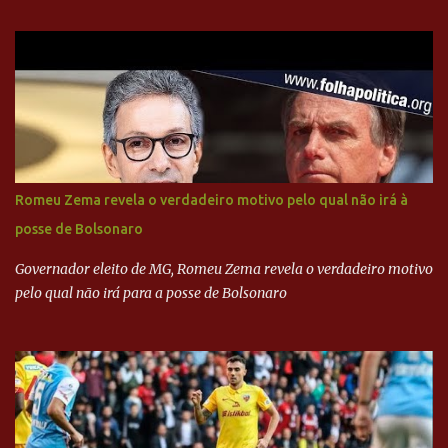
do PSDB, senador Aécio Neves, o ex-presidente da Fernando
Henrique Cardoso, e governadores tucanos em reunião na sede da
Executiva Nacional do PSDB (Valter Campanato/Agência Brasil) O
texto também põe fim a um mistério: três fontes confirmaram à
revista que o codinome “santo” que aparece em planilhas da
empreiteira refere-se ao governador de São Paulo, Geraldo
Alckmin (PSDB) — nenhum deles, no entanto, disse ter negociado
diretamente com o paulista. Depoimentos mostram como o
Romeu Zema revela o verdadeiro motivo pelo qual não irá à
dinheiro da Odebrecht bancou a campanha de Serra em 2010 Leia
posse de Bolsonaro
mais... A Lava Jato chega ao PSDB | VEJA.com
Governador eleito de MG, Romeu Zema revela o verdadeiro motivo
pelo qual não irá para a posse de Bolsonaro