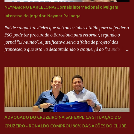
NEYMAR NO BARCELONA? Jornais internacional divulgam
interesse do jogador. Neymar Pai nega
Pai de craque brasileiro que deixou o clube catalão para defender o
PSG, pode ter procurado o Barcelona para retornar, segundo o
jornal "El Mundo". A justificativa seria a 'falta de projeto' dos
franceses, o que estaria desagradando o craque. Já ao "Mundo
Deportivo", o empresário, Neymar Pai, negou NEYMAR NO
BARCELONA? Jornais internacional divulgam interesse do jogador.
Neymar Pai nega
ADVOGADO DO CRUZEIRO NA SAF EXPLICA SITUAÇÃO DO
CRUZEIRO - RONALDO COMPROU 90% DAS AÇÕES DO CLUBE