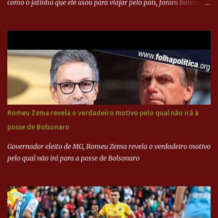
como o jatinho que ele usou para viajar pelo país, foram bancadas
com dinheiro sujo da Odebrecht. Brasília - O presidente nacional
do PSDB, senador Aécio Neves, o ex-presidente da Fernando
Henrique Cardoso, e governadores tucanos em reunião na sede da
Executiva Nacional do PSDB (Valter Campanato/Agência Brasil) O
texto também põe fim a um mistério: três fontes confirmaram à
revista que o codinome “santo” que aparece em planilhas da
empreiteira refere-se ao governador de São Paulo, Geraldo
Alckmin (PSDB) — nenhum deles, no entanto, disse ter negociado
diretamente com o paulista. Depoimentos mostram como o
Romeu Zema revela o verdadeiro motivo pelo qual não irá à
dinheiro da Odebrecht bancou a campanha de Serra em 2010 Leia
posse de Bolsonaro
mais... A Lava Jato chega ao PSDB | VEJA.com
Governador eleito de MG, Romeu Zema revela o verdadeiro motivo
pelo qual não irá para a posse de Bolsonaro