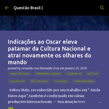
Pular para o conteúdo principal
Questão Brasil |
Indicações ao Oscar eleva
patamar da Cultura Nacional e
atrai novamente os olhares do
mundo
posted by reinaldo cruz
Reinaldo Cruz
em
janeiro 25, 2025
#WALTER SALES
FERNANDA TORRES
GLOBOPLAY
NETFLIX
OSCAR 2025
SELTON MELO
TV GLOBO
TVANHANGUERA
Selton Melo, reconhecido por seu trabalho em " Ainda
Estou Aqui ", também é confirmado em várias
produções internacionais. -- Sua atuação tem
chamado atenção de diretores e produtores fora do