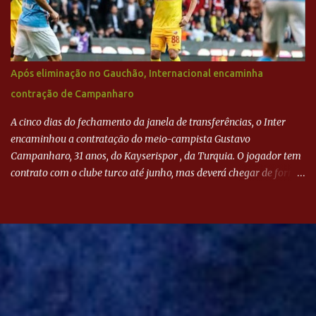
Após eliminação no Gauchão, Internacional encaminha
contração de Campanharo
A cinco dias do fechamento da janela de transferências, o Inter
encaminhou a contratação do meio-campista Gustavo
Campanharo, 31 anos, do Kayserispor , da Turquia. O jogador tem
contrato com o clube turco até junho, mas deverá chegar de forma
antecipada para a disputa da Libertadores. Campanharo foi
revelado pelo Juventude em 2011. Depois, passou por times como
Evian, da França, Hellas Verona, da Itália, e Ludogorets, da
Bulgária. O último clube brasileiro foi a Chapecoense, em 2020.
Desde então, está no Kayserispor. Caso a negociação seja
concretizada, o jogador chegará ao Beira-Rio para ser mais uma
opção de Mano Menezes no setor de meio-campo. Atualmente, na
Turquia, Gustavo Campanharo vem atuando como volante, mas