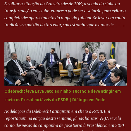
Se olhar a situação do Cruzeiro desde 2019, a venda do clube ou
transformação em clube-empresa pode ser a solução para evitar o
completo desaparecimento do mapa do futebol. Se levar em conta
tradição e a paixão do torcedor, soa estranho que o amor de
milhões agora seja mercantil. Segundo apuração da Itatiaia,
Fenômeno comprou 90% das ações por R$ 400 milhões. Aporte
feito imediatamente para pagamento de dívidas emergenciais e
investimentos no departamento de futebol. O projeto apresentado
para a recuperação do Cruzeiro, o aporte financeiro inicial, com
Ronaldo sendo solidário à dívida de R$ 1 bilhão a partir de agora,
mais o peso que o ex-atacante tem no mundo do futebol, além de
sua história na Raposa, pesaram para que um dos mais icônicos
camisas 9 acertasse a compra do clube. Fonte: Itatiaia Fonte:
Odebrecht leva Lava Jato ao ninho Tucano e deve atingir em
ADVOGADO DO CRUZEIRO NA SAF EXPLICA SITUAÇÃO DO
cheio os Presidenciáveis do PSDB | Diálogo em Rede
CRUZEIRO - RONALDO COMPROU 90% DAS AÇÕES DO CLUBE
As delações da Odebrecht atingiram em cheio o PSDB. Em
reportagem na edição desta semana, já nas bancas, VEJA revela
como despesas da campanha de José Serra à Presidência em 2010,