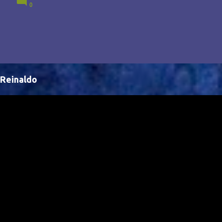
0
Brasil, abrindo portas para novas oportunidades no
cenário internacional. -- Isso é um grande passo para
a representação brasileira no cinema global!
Reinaldo