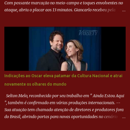
Com possante marcação no meio-campo e toques envolventes no
ataque, abriu o placar aos 13 minutos. Giancarlo recebeu pela
direita, invadiu a área e bateu cruzado no canto, sem chance para
Harlei. Tal qual o boxeador que não dá chance ao adversário, o
Paraná ampliou a vantagem aos 21 minutos. Éverton Garroni
desviou cruzamento de cabeça e, mesmo de costas, incidiu o canto
direito de Harlei. O goleiro esmeraldino se esticou e até tocou na
bola, mas não o suficiente para desviar sua trajetória. O ataque do
Goiás era nulo, tanto que o Paraná seguiu em cima. Aos 32
minutos, Jefferson cabeceou e Harlei fez grande defesa. Seis
minutos depois, Wellington encheu o pé e quase surpreendeu o
Indicações ao Oscar eleva patamar da Cultura Nacional e atrai
goleiro rival, que novamente defendeu. No fim, Jefferson teve
novamente os olhares do mundo
outra boa chance, mas parou no goleiro. Gol para matar espera...
Selton Melo, reconhecido por seu trabalho em " Ainda Estou Aqui
", também é confirmado em várias produções internacionais. --
Sua atuação tem chamado atenção de diretores e produtores fora
do Brasil, abrindo portas para novas oportunidades no cenário
internacional. -- Isso é um grande passo para a representação