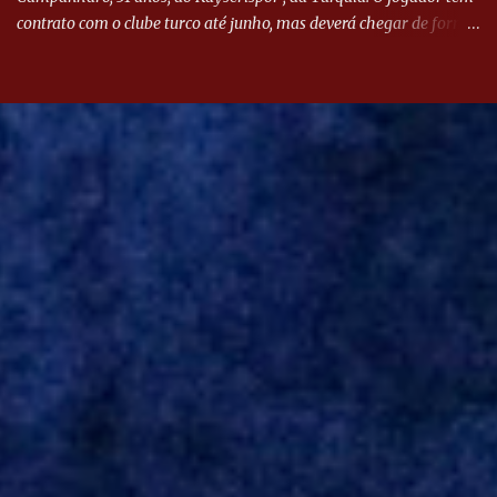
contrato com o clube turco até junho, mas deverá chegar de forma
antecipada para a disputa da Libertadores. Campanharo foi
revelado pelo Juventude em 2011. Depois, passou por times como
Evian, da França, Hellas Verona, da Itália, e Ludogorets, da
Bulgária. O último clube brasileiro foi a Chapecoense, em 2020.
Desde então, está no Kayserispor. Caso a negociação seja
concretizada, o jogador chegará ao Beira-Rio para ser mais uma
opção de Mano Menezes no setor de meio-campo. Atualmente, na
Turquia, Gustavo Campanharo vem atuando como volante, mas
também pode ser utilizado mais avançado. Inter encaminha
contração de Campanharo de 31 anos