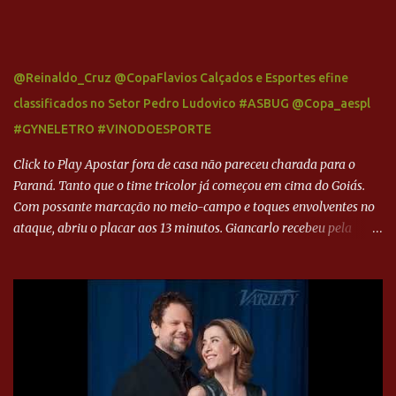
@Reinaldo_Cruz @CopaFlavios Calçados e Esportes efine
classificados no Setor Pedro Ludovico #ASBUG @Copa_aespl
#GYNELETRO #VINODOESPORTE
Click to Play Apostar fora de casa não pareceu charada para o
Paraná. Tanto que o time tricolor já começou em cima do Goiás.
Com possante marcação no meio-campo e toques envolventes no
ataque, abriu o placar aos 13 minutos. Giancarlo recebeu pela
direita, invadiu a área e bateu cruzado no canto, sem chance para
Harlei. Tal qual o boxeador que não dá chance ao adversário, o
Paraná ampliou a vantagem aos 21 minutos. Éverton Garroni
desviou cruzamento de cabeça e, mesmo de costas, incidiu o canto
direito de Harlei. O goleiro esmeraldino se esticou e até tocou na
bola, mas não o suficiente para desviar sua trajetória. O ataque do
Goiás era nulo, tanto que o Paraná seguiu em cima. Aos 32