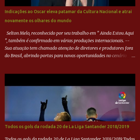
minutos, Jefferson cabeceou e Harlei fez grande defesa. Seis
minutos depois, Wellington encheu o pé e quase surpreendeu o
Indicações ao Oscar eleva patamar da Cultura Nacional e atrai
goleiro rival, que novamente defendeu. No fim, Jefferson teve
novamente os olhares do mundo
outra boa chance, mas parou no goleiro. Gol para matar espera...
Selton Melo, reconhecido por seu trabalho em " Ainda Estou Aqui
", também é confirmado em várias produções internacionais. --
Sua atuação tem chamado atenção de diretores e produtores fora
do Brasil, abrindo portas para novas oportunidades no cenário
internacional. -- Isso é um grande passo para a representação
brasileira no cinema global!
Todos os gols da rodada 20 de La Liga Santander 2018/2019
Todos os gols da rodada 20 de La Liga Santander 2018/2019 Todos