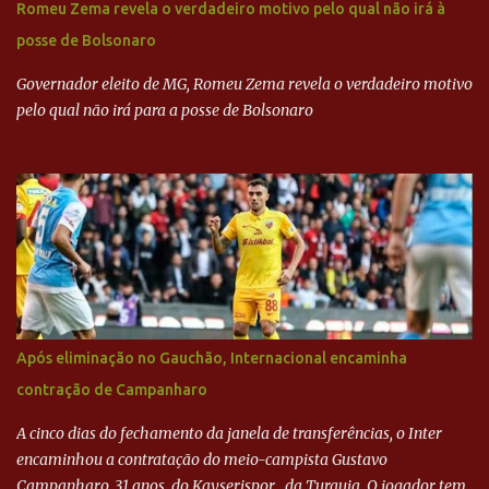
Romeu Zema revela o verdadeiro motivo pelo qual não irá à
dinheiro da Odebrecht bancou a campanha de Serra em 2010 Leia
posse de Bolsonaro
mais... A Lava Jato chega ao PSDB | VEJA.com
Governador eleito de MG, Romeu Zema revela o verdadeiro motivo
pelo qual não irá para a posse de Bolsonaro
Após eliminação no Gauchão, Internacional encaminha
contração de Campanharo
A cinco dias do fechamento da janela de transferências, o Inter
encaminhou a contratação do meio-campista Gustavo
Campanharo, 31 anos, do Kayserispor , da Turquia. O jogador tem