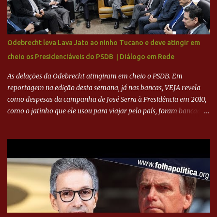
Ronaldo sendo solidário à dívida de R$ 1 bilhão a partir de agora,
mais o peso que o ex-atacante tem no mundo do futebol, além de
sua história na Raposa, pesaram para que um dos mais icônicos
camisas 9 acertasse a compra do clube. Fonte: Itatiaia Fonte:
Odebrecht leva Lava Jato ao ninho Tucano e deve atingir em
ADVOGADO DO CRUZEIRO NA SAF EXPLICA SITUAÇÃO DO
cheio os Presidenciáveis do PSDB | Diálogo em Rede
CRUZEIRO - RONALDO COMPROU 90% DAS AÇÕES DO CLUBE
As delações da Odebrecht atingiram em cheio o PSDB. Em
reportagem na edição desta semana, já nas bancas, VEJA revela
como despesas da campanha de José Serra à Presidência em 2010,
como o jatinho que ele usou para viajar pelo país, foram bancadas
com dinheiro sujo da Odebrecht. Brasília - O presidente nacional
do PSDB, senador Aécio Neves, o ex-presidente da Fernando
Henrique Cardoso, e governadores tucanos em reunião na sede da
Executiva Nacional do PSDB (Valter Campanato/Agência Brasil) O
texto também põe fim a um mistério: três fontes confirmaram à
revista que o codinome “santo” que aparece em planilhas da
empreiteira refere-se ao governador de São Paulo, Geraldo
Alckmin (PSDB) — nenhum deles, no entanto, disse ter negociado
diretamente com o paulista. Depoimentos mostram como o