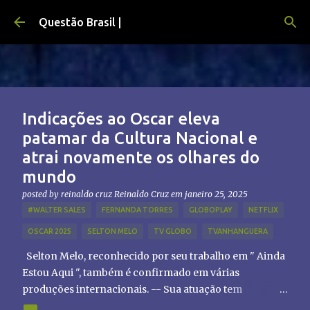
Pular para o conteúdo principal
Questão Brasil |
Indicações ao Oscar eleva
patamar da Cultura Nacional e
atrai novamente os olhares do
mundo
posted by reinaldo cruz
Reinaldo Cruz
em
janeiro 25, 2025
#WALTER SALES
FERNANDA TORRES
GLOBOPLAY
NETFLIX
OSCAR 2025
SELTON MELO
TV GLOBO
TVANHANGUERA
Selton Melo, reconhecido por seu trabalho em " Ainda
Estou Aqui ", também é confirmado em várias
produções internacionais. -- Sua atuação tem
chamado atenção de diretores e produtores fora do