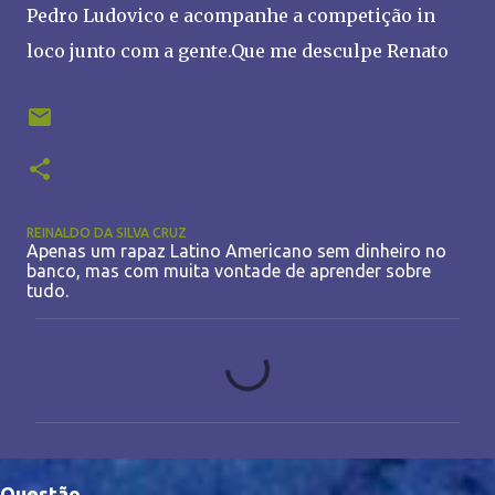
Pedro Ludovico e acompanhe a competição in
loco junto com a gente.Que me desculpe Renato
REINALDO DA SILVA CRUZ
Apenas um rapaz Latino Americano sem dinheiro no
banco, mas com muita vontade de aprender sobre
tudo.
C
o
m
e
n
Questão