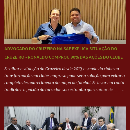
Neymar Pai nega
ADVOGADO DO CRUZEIRO NA SAF EXPLICA SITUAÇÃO DO
CRUZEIRO - RONALDO COMPROU 90% DAS AÇÕES DO CLUBE
Se olhar a situação do Cruzeiro desde 2019, a venda do clube ou
transformação em clube-empresa pode ser a solução para evitar o
completo desaparecimento do mapa do futebol. Se levar em conta
tradição e a paixão do torcedor, soa estranho que o amor de
milhões agora seja mercantil. Segundo apuração da Itatiaia,
Fenômeno comprou 90% das ações por R$ 400 milhões. Aporte
feito imediatamente para pagamento de dívidas emergenciais e
investimentos no departamento de futebol. O projeto apresentado
para a recuperação do Cruzeiro, o aporte financeiro inicial, com