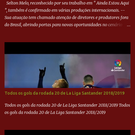
Selton Melo, reconhecido por seu trabalho em " Ainda Estou Aqui
", também é confirmado em várias produções internacionais. --
Sua atuação tem chamado atenção de diretores e produtores fora
do Brasil, abrindo portas para novas oportunidades no cenário
internacional. -- Isso é um grande passo para a representação
brasileira no cinema global!
Todos os gols da rodada 20 de La Liga Santander 2018/2019
Todos os gols da rodada 20 de La Liga Santander 2018/2019 Todos
os gols da rodada 20 de La Liga Santander 2018/2019