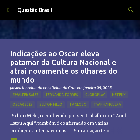
Pular para o conteúdo principal
Questão Brasil |
Indicações ao Oscar eleva
patamar da Cultura Nacional e
atrai novamente os olhares do
mundo
posted by reinaldo cruz
Reinaldo Cruz
em
janeiro 25, 2025
#WALTER SALES
FERNANDA TORRES
GLOBOPLAY
NETFLIX
OSCAR 2025
SELTON MELO
TV GLOBO
TVANHANGUERA
Selton Melo, reconhecido por seu trabalho em " Ainda
Estou Aqui ", também é confirmado em várias
produções internacionais. -- Sua atuação tem
chamado atenção de diretores e produtores fora do