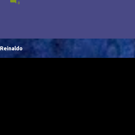
0
Brasil, abrindo portas para novas oportunidades no
cenário internacional. -- Isso é um grande passo para
a representação brasileira no cinema global!
Reinaldo