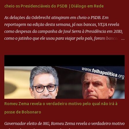
ADVOGADO DO CRUZEIRO NA SAF EXPLICA SITUAÇÃO DO
cheio os Presidenciáveis do PSDB | Diálogo em Rede
CRUZEIRO - RONALDO COMPROU 90% DAS AÇÕES DO CLUBE
As delações da Odebrecht atingiram em cheio o PSDB. Em
reportagem na edição desta semana, já nas bancas, VEJA revela
como despesas da campanha de José Serra à Presidência em 2010,
como o jatinho que ele usou para viajar pelo país, foram bancadas
com dinheiro sujo da Odebrecht. Brasília - O presidente nacional
do PSDB, senador Aécio Neves, o ex-presidente da Fernando
Henrique Cardoso, e governadores tucanos em reunião na sede da
Executiva Nacional do PSDB (Valter Campanato/Agência Brasil) O
texto também põe fim a um mistério: três fontes confirmaram à
revista que o codinome “santo” que aparece em planilhas da
empreiteira refere-se ao governador de São Paulo, Geraldo
Alckmin (PSDB) — nenhum deles, no entanto, disse ter negociado
diretamente com o paulista. Depoimentos mostram como o
Romeu Zema revela o verdadeiro motivo pelo qual não irá à
dinheiro da Odebrecht bancou a campanha de Serra em 2010 Leia
posse de Bolsonaro
mais... A Lava Jato chega ao PSDB | VEJA.com
Governador eleito de MG, Romeu Zema revela o verdadeiro motivo