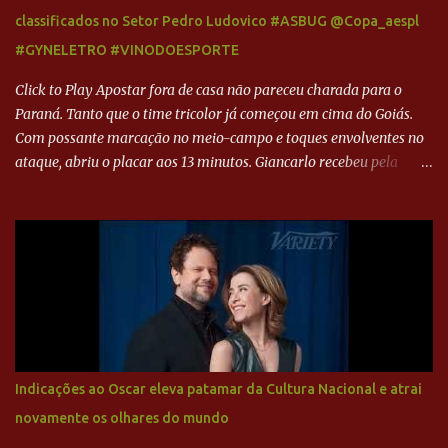
classificados no Setor Pedro Ludovico #ASBUG @Copa_aespl
#GYNELETRO #VINODOESPORTE
Click to Play Apostar fora de casa não pareceu charada para o
Paraná. Tanto que o time tricolor já começou em cima do Goiás.
Com possante marcação no meio-campo e toques envolventes no
ataque, abriu o placar aos 13 minutos. Giancarlo recebeu pela
direita, invadiu a área e bateu cruzado no canto, sem chance para
Harlei. Tal qual o boxeador que não dá chance ao adversário, o
Paraná ampliou a vantagem aos 21 minutos. Éverton Garroni
desviou cruzamento de cabeça e, mesmo de costas, incidiu o canto
direito de Harlei. O goleiro esmeraldino se esticou e até tocou na
bola, mas não o suficiente para desviar sua trajetória. O ataque do
Goiás era nulo, tanto que o Paraná seguiu em cima. Aos 32
minutos, Jefferson cabeceou e Harlei fez grande defesa. Seis
minutos depois, Wellington encheu o pé e quase surpreendeu o
Indicações ao Oscar eleva patamar da Cultura Nacional e atrai
goleiro rival, que novamente defendeu. No fim, Jefferson teve
novamente os olhares do mundo
outra boa chance, mas parou no goleiro. Gol para matar espera...