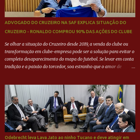
ADVOGADO DO CRUZEIRO NA SAF EXPLICA SITUAÇÃO DO
CRUZEIRO - RONALDO COMPROU 90% DAS AÇÕES DO CLUBE
Se olhar a situação do Cruzeiro desde 2019, a venda do clube ou
transformação em clube-empresa pode ser a solução para evitar o
completo desaparecimento do mapa do futebol. Se levar em conta
tradição e a paixão do torcedor, soa estranho que o amor de
milhões agora seja mercantil. Segundo apuração da Itatiaia,
Fenômeno comprou 90% das ações por R$ 400 milhões. Aporte
feito imediatamente para pagamento de dívidas emergenciais e
investimentos no departamento de futebol. O projeto apresentado
para a recuperação do Cruzeiro, o aporte financeiro inicial, com
Ronaldo sendo solidário à dívida de R$ 1 bilhão a partir de agora,
mais o peso que o ex-atacante tem no mundo do futebol, além de
sua história na Raposa, pesaram para que um dos mais icônicos
camisas 9 acertasse a compra do clube. Fonte: Itatiaia Fonte:
Odebrecht leva Lava Jato ao ninho Tucano e deve atingir em