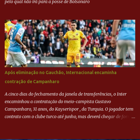
pelo qual não irá para a posse de Bolsonaro
Após eliminação no Gauchão, Internacional encaminha
contração de Campanharo
A cinco dias do fechamento da janela de transferências, o Inter
encaminhou a contratação do meio-campista Gustavo
Campanharo, 31 anos, do Kayserispor , da Turquia. O jogador tem
contrato com o clube turco até junho, mas deverá chegar de forma
antecipada para a disputa da Libertadores. Campanharo foi
revelado pelo Juventude em 2011. Depois, passou por times como
Evian, da França, Hellas Verona, da Itália, e Ludogorets, da