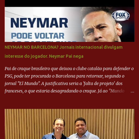
NEYMAR NO BARCELONA? Jornais internacional divulgam
interesse do jogador. Neymar Pai nega
Pai de craque brasileiro que deixou o clube catalão para defender o
PSG, pode ter procurado o Barcelona para retornar, segundo o
jornal "El Mundo". A justificativa seria a 'falta de projeto' dos
franceses, o que estaria desagradando o craque. Já ao "Mundo
Deportivo", o empresário, Neymar Pai, negou NEYMAR NO
BARCELONA? Jornais internacional divulgam interesse do jogador.
Neymar Pai nega