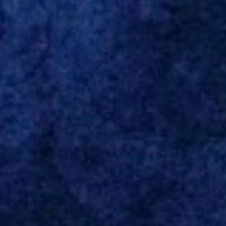
Bulgária. O último clube brasileiro foi a Chapecoense, em 2020.
Desde então, está no Kayserispor. Caso a negociação seja
concretizada, o jogador chegará ao Beira-Rio para ser mais uma
opção de Mano Menezes no setor de meio-campo. Atualmente, na
Turquia, Gustavo Campanharo vem atuando como volante, mas
também pode ser utilizado mais avançado. Inter encaminha
contração de Campanharo de 31 anos