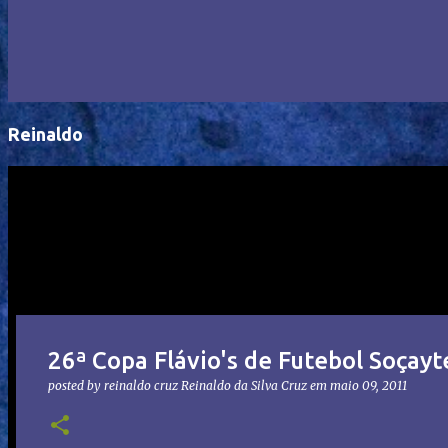
Reinaldo
26ª Copa Flávio's de Futebol Soçayt
posted by reinaldo cruz
Reinaldo da Silva Cruz
em
maio 09, 2011