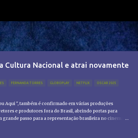
Pular para o conteúdo principal
a Cultura Nacional e atrai novamente
LES
FERNANDA TORRES
GLOBOPLAY
NETFLIX
OSCAR 2025
tou Aqui ", também é confirmado em várias produções
etores e produtores fora do Brasil, abrindo portas para
um grande passo para a representação brasileira no cinema