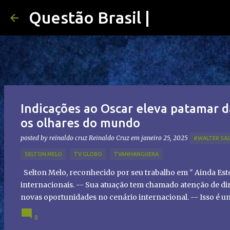
Questão Brasil |
Indicações ao Oscar eleva patamar d
os olhares do mundo
posted by reinaldo cruz
Reinaldo Cruz
em
janeiro 25, 2025
#WALTER SA
SELTON MELO
TV GLOBO
TVANHANGUERA
Selton Melo, reconhecido por seu trabalho em " Ainda Es
internacionais. -- Sua atuação tem chamado atenção de dir
novas oportunidades no cenário internacional. -- Isso é 
global!
0