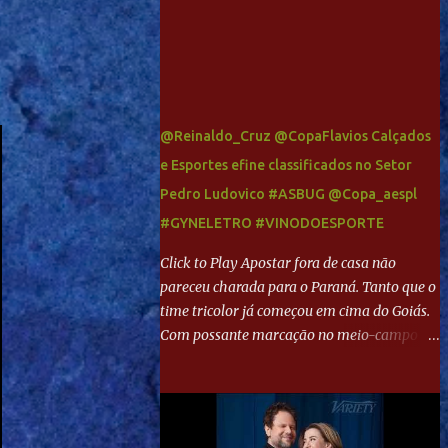
@Reinaldo_Cruz @CopaFlavios Calçados
e Esportes efine classificados no Setor
Pedro Ludovico #ASBUG @Copa_aespl
#GYNELETRO #VINODOESPORTE
Click to Play Apostar fora de casa não
pareceu charada para o Paraná. Tanto que o
time tricolor já começou em cima do Goiás.
Com possante marcação no meio-campo e
toques envolventes no ataque, abriu o placar
aos 13 minutos. Giancarlo recebeu pela
direita, invadiu a área e bateu cruzado no
canto, sem chance para Harlei. Tal qual o