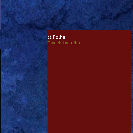
tt Folha
Tweets by folha