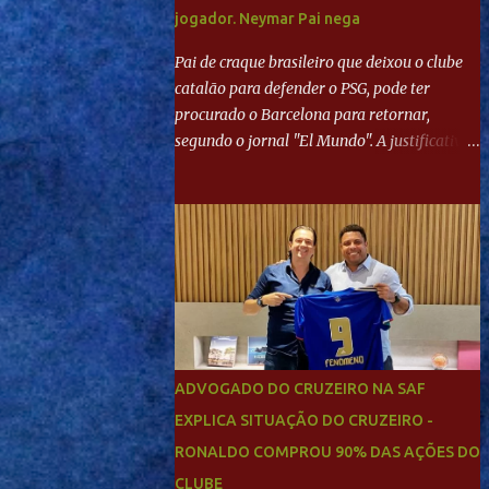
jogador. Neymar Pai nega
Pai de craque brasileiro que deixou o clube
catalão para defender o PSG, pode ter
procurado o Barcelona para retornar,
segundo o jornal "El Mundo". A justificativa
seria a 'falta de projeto' dos franceses, o que
estaria desagradando o craque. Já ao
"Mundo Deportivo", o empresário, Neymar
Pai, negou NEYMAR NO BARCELONA?
Jornais internacional divulgam interesse do
jogador. Neymar Pai nega
ADVOGADO DO CRUZEIRO NA SAF
EXPLICA SITUAÇÃO DO CRUZEIRO -
RONALDO COMPROU 90% DAS AÇÕES DO
CLUBE