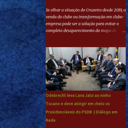
Se olhar a situação do Cruzeiro desde 2019, a
venda do clube ou transformação em clube-
empresa pode ser a solução para evitar o
completo desaparecimento do mapa do
futebol. Se levar em conta tradição e a
paixão do torcedor, soa estranho que o amor
de milhões agora seja mercantil. Segundo
apuração da Itatiaia, Fenômeno comprou
90% das ações por R$ 400 milhões. Aporte
feito imediatamente para pagamento de
dívidas emergenciais e investimentos no
departamento de futebol. O projeto
apresentado para a recuperação do
Odebrecht leva Lava Jato ao ninho
Cruzeiro, o aporte financeiro inicial, com
Tucano e deve atingir em cheio os
Ronaldo sendo solidário à dívida de R$ 1
Presidenciáveis do PSDB | Diálogo em
bilhão a partir de agora, mais o peso que o
ex-atacante tem no mundo do futebol, além
Rede
de sua história na Raposa, pesaram para