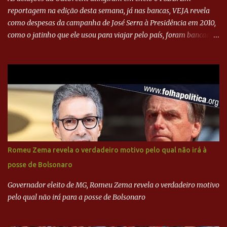
reportagem na edição desta semana, já nas bancas, VEJA revela
como despesas da campanha de José Serra à Presidência em 2010,
como o jatinho que ele usou para viajar pelo país, foram bancadas
com dinheiro sujo da Odebrecht. Brasília - O presidente nacional
do PSDB, senador Aécio Neves, o ex-presidente da Fernando
Henrique Cardoso, e governadores tucanos em reunião na sede da
Executiva Nacional do PSDB (Valter Campanato/Agência Brasil) O
texto também põe fim a um mistério: três fontes confirmaram à
revista que o codinome “santo” que aparece em planilhas da
empreiteira refere-se ao governador de São Paulo, Geraldo
Alckmin (PSDB) — nenhum deles, no entanto, disse ter negociado
diretamente com o paulista. Depoimentos mostram como o
Romeu Zema revela o verdadeiro motivo pelo qual não irá à
dinheiro da Odebrecht bancou a campanha de Serra em 2010 Leia
posse de Bolsonaro
mais... A Lava Jato chega ao PSDB | VEJA.com
Governador eleito de MG, Romeu Zema revela o verdadeiro motivo
pelo qual não irá para a posse de Bolsonaro