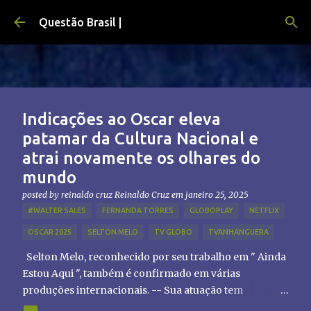
Pular para o conteúdo principal
Questão Brasil |
Indicações ao Oscar eleva
patamar da Cultura Nacional e
atrai novamente os olhares do
mundo
posted by reinaldo cruz
Reinaldo Cruz
em
janeiro 25, 2025
#WALTER SALES
FERNANDA TORRES
GLOBOPLAY
NETFLIX
OSCAR 2025
SELTON MELO
TV GLOBO
TVANHANGUERA
Selton Melo, reconhecido por seu trabalho em " Ainda
Estou Aqui ", também é confirmado em várias
produções internacionais. -- Sua atuação tem
chamado atenção de diretores e produtores fora do