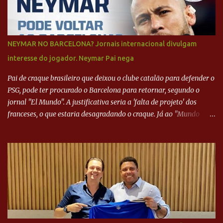
NEYMAR NO BARCELONA? Jornais internacional divulgam
interesse do jogador. Neymar Pai nega
Pai de craque brasileiro que deixou o clube catalão para defender o
PSG, pode ter procurado o Barcelona para retornar, segundo o
jornal "El Mundo". A justificativa seria a 'falta de projeto' dos
franceses, o que estaria desagradando o craque. Já ao "Mundo
Deportivo", o empresário, Neymar Pai, negou NEYMAR NO
BARCELONA? Jornais internacional divulgam interesse do jogador.
Neymar Pai nega