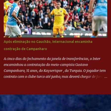
Após eliminação no Gauchão, Internacional encaminha
contração de Campanharo
A cinco dias do fechamento da janela de transferências, o Inter
encaminhou a contratação do meio-campista Gustavo
Campanharo, 31 anos, do Kayserispor , da Turquia. O jogador tem
contrato com o clube turco até junho, mas deverá chegar de forma
antecipada para a disputa da Libertadores. Campanharo foi
revelado pelo Juventude em 2011. Depois, passou por times como
Evian, da França, Hellas Verona, da Itália, e Ludogorets, da
Bulgária. O último clube brasileiro foi a Chapecoense, em 2020.
Desde então, está no Kayserispor. Caso a negociação seja