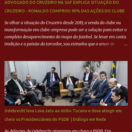
ADVOGADO DO CRUZEIRO NA SAF EXPLICA SITUAÇÃO DO
CRUZEIRO - RONALDO COMPROU 90% DAS AÇÕES DO CLUBE
Se olhar a situação do Cruzeiro desde 2019, a venda do clube ou
transformação em clube-empresa pode ser a solução para evitar o
completo desaparecimento do mapa do futebol. Se levar em conta
tradição e a paixão do torcedor, soa estranho que o amor de
milhões agora seja mercantil. Segundo apuração da Itatiaia,
Fenômeno comprou 90% das ações por R$ 400 milhões. Aporte
feito imediatamente para pagamento de dívidas emergenciais e
investimentos no departamento de futebol. O projeto apresentado
para a recuperação do Cruzeiro, o aporte financeiro inicial, com
Ronaldo sendo solidário à dívida de R$ 1 bilhão a partir de agora,
mais o peso que o ex-atacante tem no mundo do futebol, além de
sua história na Raposa, pesaram para que um dos mais icônicos
camisas 9 acertasse a compra do clube. Fonte: Itatiaia Fonte:
Odebrecht leva Lava Jato ao ninho Tucano e deve atingir em
ADVOGADO DO CRUZEIRO NA SAF EXPLICA SITUAÇÃO DO
cheio os Presidenciáveis do PSDB | Diálogo em Rede
CRUZEIRO - RONALDO COMPROU 90% DAS AÇÕES DO CLUBE
As delações da Odebrecht atingiram em cheio o PSDB. Em