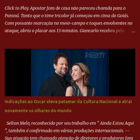
Click to Play Apostar fora de casa não pareceu charada para o
Paraná. Tanto que o time tricolor já começou em cima do Goiás.
Com possante marcação no meio-campo e toques envolventes no
ataque, abriu o placar aos 13 minutos. Giancarlo recebeu pela
direita, invadiu a área e bateu cruzado no canto, sem chance para
Harlei. Tal qual o boxeador que não dá chance ao adversário, o
Paraná ampliou a vantagem aos 21 minutos. Éverton Garroni
desviou cruzamento de cabeça e, mesmo de costas, incidiu o canto
direito de Harlei. O goleiro esmeraldino se esticou e até tocou na
bola, mas não o suficiente para desviar sua trajetória. O ataque do
Goiás era nulo, tanto que o Paraná seguiu em cima. Aos 32
minutos, Jefferson cabeceou e Harlei fez grande defesa. Seis
minutos depois, Wellington encheu o pé e quase surpreendeu o
Indicações ao Oscar eleva patamar da Cultura Nacional e atrai
goleiro rival, que novamente defendeu. No fim, Jefferson teve
novamente os olhares do mundo
outra boa chance, mas parou no goleiro. Gol para matar espera...
Selton Melo, reconhecido por seu trabalho em " Ainda Estou Aqui
", também é confirmado em várias produções internacionais. --
Sua atuação tem chamado atenção de diretores e produtores fora