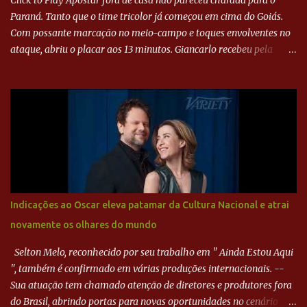
Click to Play Apostar fora de casa não pareceu charada para o
Paraná. Tanto que o time tricolor já começou em cima do Goiás.
Com possante marcação no meio-campo e toques envolventes no
ataque, abriu o placar aos 13 minutos. Giancarlo recebeu pela
direita, invadiu a área e bateu cruzado no canto, sem chance para
Harlei. Tal qual o boxeador que não dá chance ao adversário, o
Paraná ampliou a vantagem aos 21 minutos. Éverton Garroni
desviou cruzamento de cabeça e, mesmo de costas, incidiu o canto
direito de Harlei. O goleiro esmeraldino se esticou e até tocou na
bola, mas não o suficiente para desviar sua trajetória. O ataque do
Goiás era nulo, tanto que o Paraná seguiu em cima. Aos 32
minutos, Jefferson cabeceou e Harlei fez grande defesa. Seis
minutos depois, Wellington encheu o pé e quase surpreendeu o
Indicações ao Oscar eleva patamar da Cultura Nacional e atrai
goleiro rival, que novamente defendeu. No fim, Jefferson teve
novamente os olhares do mundo
outra boa chance, mas parou no goleiro. Gol para matar espera...
Selton Melo, reconhecido por seu trabalho em " Ainda Estou Aqui
", também é confirmado em várias produções internacionais. --
Sua atuação tem chamado atenção de diretores e produtores fora
do Brasil, abrindo portas para novas oportunidades no cenário