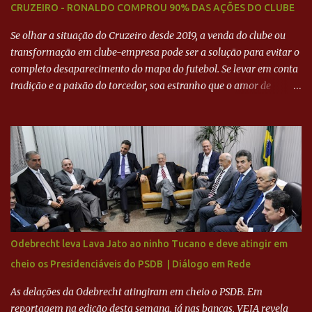
CRUZEIRO - RONALDO COMPROU 90% DAS AÇÕES DO CLUBE
Se olhar a situação do Cruzeiro desde 2019, a venda do clube ou
transformação em clube-empresa pode ser a solução para evitar o
completo desaparecimento do mapa do futebol. Se levar em conta
tradição e a paixão do torcedor, soa estranho que o amor de
milhões agora seja mercantil. Segundo apuração da Itatiaia,
Fenômeno comprou 90% das ações por R$ 400 milhões. Aporte
feito imediatamente para pagamento de dívidas emergenciais e
investimentos no departamento de futebol. O projeto apresentado
para a recuperação do Cruzeiro, o aporte financeiro inicial, com
Ronaldo sendo solidário à dívida de R$ 1 bilhão a partir de agora,
mais o peso que o ex-atacante tem no mundo do futebol, além de
sua história na Raposa, pesaram para que um dos mais icônicos
camisas 9 acertasse a compra do clube. Fonte: Itatiaia Fonte:
Odebrecht leva Lava Jato ao ninho Tucano e deve atingir em
ADVOGADO DO CRUZEIRO NA SAF EXPLICA SITUAÇÃO DO
cheio os Presidenciáveis do PSDB | Diálogo em Rede
CRUZEIRO - RONALDO COMPROU 90% DAS AÇÕES DO CLUBE
As delações da Odebrecht atingiram em cheio o PSDB. Em
reportagem na edição desta semana, já nas bancas, VEJA revela