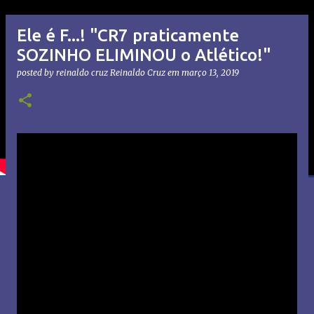
Ele é F...! "CR7 praticamente
SOZINHO ELIMINOU o Atlético!"
posted by reinaldo cruz
Reinaldo Cruz
em
março 13, 2019