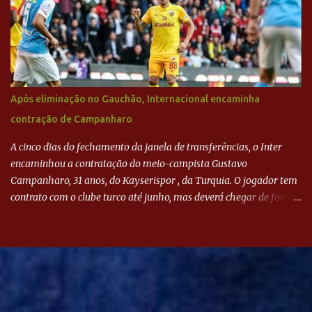
Após eliminação no Gauchão, Internacional encaminha
contração de Campanharo
A cinco dias do fechamento da janela de transferências, o Inter
encaminhou a contratação do meio-campista Gustavo
Campanharo, 31 anos, do Kayserispor , da Turquia. O jogador tem
contrato com o clube turco até junho, mas deverá chegar de forma
antecipada para a disputa da Libertadores. Campanharo foi
revelado pelo Juventude em 2011. Depois, passou por times como
Evian, da França, Hellas Verona, da Itália, e Ludogorets, da
Bulgária. O último clube brasileiro foi a Chapecoense, em 2020.
Desde então, está no Kayserispor. Caso a negociação seja
concretizada, o jogador chegará ao Beira-Rio para ser mais uma