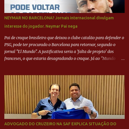
NEYMAR NO BARCELONA? Jornais internacional divulgam
interesse do jogador. Neymar Pai nega
Pai de craque brasileiro que deixou o clube catalão para defender o
PSG, pode ter procurado o Barcelona para retornar, segundo o
jornal "El Mundo". A justificativa seria a 'falta de projeto' dos
franceses, o que estaria desagradando o craque. Já ao "Mundo
Deportivo", o empresário, Neymar Pai, negou NEYMAR NO
BARCELONA? Jornais internacional divulgam interesse do jogador.
Neymar Pai nega
ADVOGADO DO CRUZEIRO NA SAF EXPLICA SITUAÇÃO DO