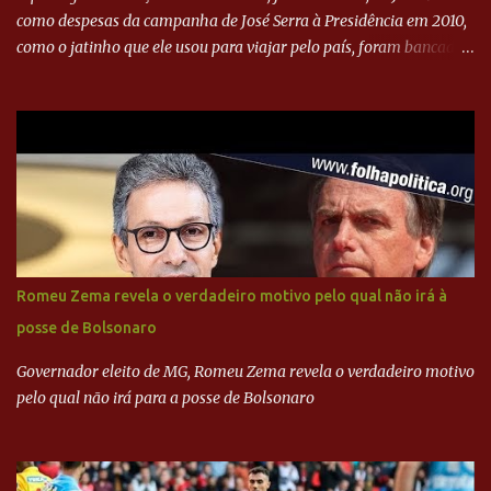
como despesas da campanha de José Serra à Presidência em 2010,
como o jatinho que ele usou para viajar pelo país, foram bancadas
com dinheiro sujo da Odebrecht. Brasília - O presidente nacional
do PSDB, senador Aécio Neves, o ex-presidente da Fernando
Henrique Cardoso, e governadores tucanos em reunião na sede da
Executiva Nacional do PSDB (Valter Campanato/Agência Brasil) O
texto também põe fim a um mistério: três fontes confirmaram à
revista que o codinome “santo” que aparece em planilhas da
empreiteira refere-se ao governador de São Paulo, Geraldo
Alckmin (PSDB) — nenhum deles, no entanto, disse ter negociado
diretamente com o paulista. Depoimentos mostram como o
Romeu Zema revela o verdadeiro motivo pelo qual não irá à
dinheiro da Odebrecht bancou a campanha de Serra em 2010 Leia
posse de Bolsonaro
mais... A Lava Jato chega ao PSDB | VEJA.com
Governador eleito de MG, Romeu Zema revela o verdadeiro motivo
pelo qual não irá para a posse de Bolsonaro