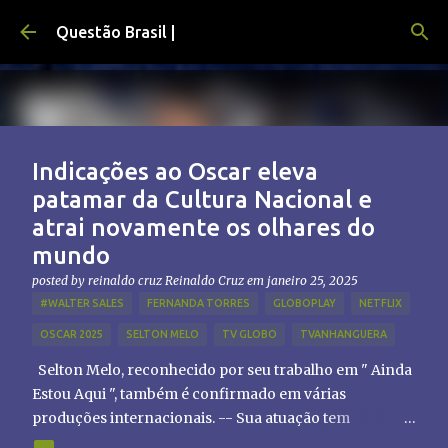
Pular para o conteúdo principal
Questão Brasil |
Indicações ao Oscar eleva
patamar da Cultura Nacional e
atrai novamente os olhares do
mundo
posted by reinaldo cruz
Reinaldo Cruz
em
janeiro 25, 2025
#WALTER SALES
FERNANDA TORRES
GLOBOPLAY
NETFLIX
OSCAR 2025
SELTON MELO
TV GLOBO
TVANHANGUERA
Selton Melo, reconhecido por seu trabalho em " Ainda
Estou Aqui ", também é confirmado em várias
produções internacionais. -- Sua atuação tem
chamado atenção de diretores e produtores fora do