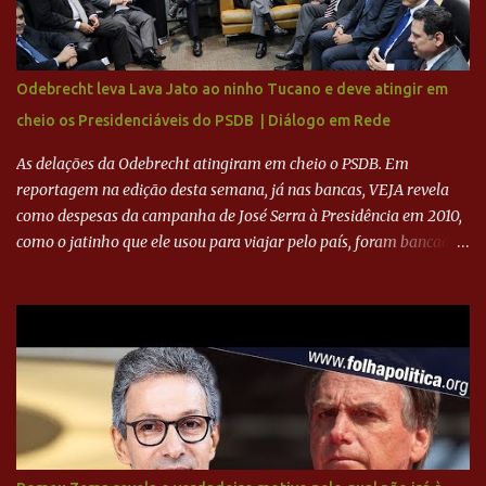
mais o peso que o ex-atacante tem no mundo do futebol, além de
sua história na Raposa, pesaram para que um dos mais icônicos
camisas 9 acertasse a compra do clube. Fonte: Itatiaia Fonte:
Odebrecht leva Lava Jato ao ninho Tucano e deve atingir em
ADVOGADO DO CRUZEIRO NA SAF EXPLICA SITUAÇÃO DO
cheio os Presidenciáveis do PSDB | Diálogo em Rede
CRUZEIRO - RONALDO COMPROU 90% DAS AÇÕES DO CLUBE
As delações da Odebrecht atingiram em cheio o PSDB. Em
reportagem na edição desta semana, já nas bancas, VEJA revela
como despesas da campanha de José Serra à Presidência em 2010,
como o jatinho que ele usou para viajar pelo país, foram bancadas
com dinheiro sujo da Odebrecht. Brasília - O presidente nacional
do PSDB, senador Aécio Neves, o ex-presidente da Fernando
Henrique Cardoso, e governadores tucanos em reunião na sede da
Executiva Nacional do PSDB (Valter Campanato/Agência Brasil) O
texto também põe fim a um mistério: três fontes confirmaram à
revista que o codinome “santo” que aparece em planilhas da
empreiteira refere-se ao governador de São Paulo, Geraldo
Alckmin (PSDB) — nenhum deles, no entanto, disse ter negociado
diretamente com o paulista. Depoimentos mostram como o