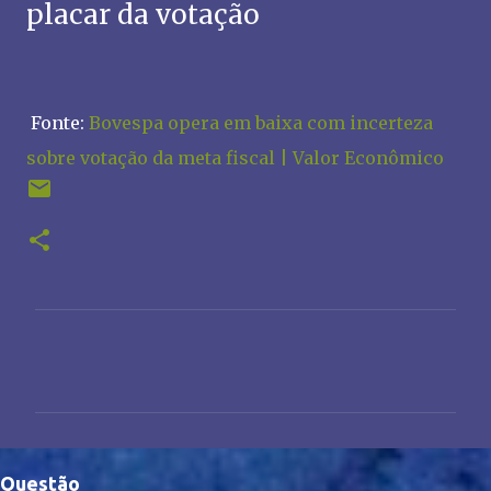
placar da votação
Fonte:
Bovespa opera em baixa com incerteza
sobre votação da meta fiscal | Valor Econômico
C
o
m
e
n
Questão