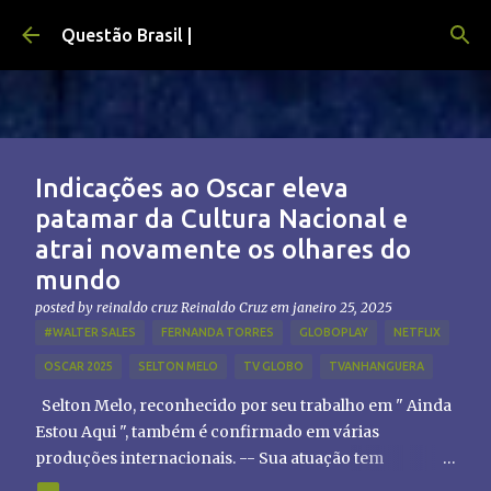
Pular para o conteúdo principal
Questão Brasil |
Indicações ao Oscar eleva
patamar da Cultura Nacional e
atrai novamente os olhares do
mundo
posted by reinaldo cruz
Reinaldo Cruz
em
janeiro 25, 2025
#WALTER SALES
FERNANDA TORRES
GLOBOPLAY
NETFLIX
OSCAR 2025
SELTON MELO
TV GLOBO
TVANHANGUERA
Selton Melo, reconhecido por seu trabalho em " Ainda
Estou Aqui ", também é confirmado em várias
produções internacionais. -- Sua atuação tem
chamado atenção de diretores e produtores fora do