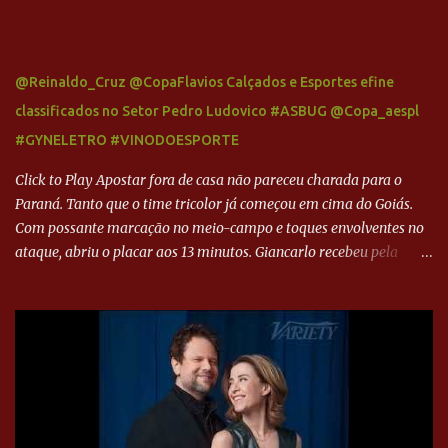
@Reinaldo_Cruz @CopaFlavios Calçados e Esportes efine
classificados no Setor Pedro Ludovico #ASBUG @Copa_aespl
#GYNELETRO #VINODOESPORTE
Click to Play Apostar fora de casa não pareceu charada para o
Paraná. Tanto que o time tricolor já começou em cima do Goiás.
Com possante marcação no meio-campo e toques envolventes no
ataque, abriu o placar aos 13 minutos. Giancarlo recebeu pela
direita, invadiu a área e bateu cruzado no canto, sem chance para
Harlei. Tal qual o boxeador que não dá chance ao adversário, o
Paraná ampliou a vantagem aos 21 minutos. Éverton Garroni
desviou cruzamento de cabeça e, mesmo de costas, incidiu o canto
direito de Harlei. O goleiro esmeraldino se esticou e até tocou na
bola, mas não o suficiente para desviar sua trajetória. O ataque do
Goiás era nulo, tanto que o Paraná seguiu em cima. Aos 32
minutos, Jefferson cabeceou e Harlei fez grande defesa. Seis