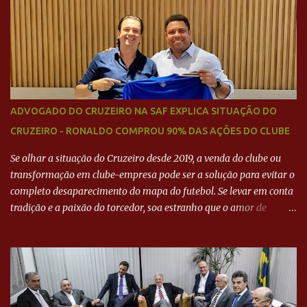
Neymar Pai nega
ADVOGADO DO CRUZEIRO NA SAF EXPLICA SITUAÇÃO DO
CRUZEIRO - RONALDO COMPROU 90% DAS AÇÕES DO CLUBE
Se olhar a situação do Cruzeiro desde 2019, a venda do clube ou
transformação em clube-empresa pode ser a solução para evitar o
completo desaparecimento do mapa do futebol. Se levar em conta
tradição e a paixão do torcedor, soa estranho que o amor de
milhões agora seja mercantil. Segundo apuração da Itatiaia,
Fenômeno comprou 90% das ações por R$ 400 milhões. Aporte
feito imediatamente para pagamento de dívidas emergenciais e
investimentos no departamento de futebol. O projeto apresentado
para a recuperação do Cruzeiro, o aporte financeiro inicial, com
Ronaldo sendo solidário à dívida de R$ 1 bilhão a partir de agora,