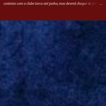
contrato com o clube turco até junho, mas deverá chegar de forma
antecipada para a disputa da Libertadores. Campanharo foi
revelado pelo Juventude em 2011. Depois, passou por times como
Evian, da França, Hellas Verona, da Itália, e Ludogorets, da
Bulgária. O último clube brasileiro foi a Chapecoense, em 2020.
Desde então, está no Kayserispor. Caso a negociação seja
concretizada, o jogador chegará ao Beira-Rio para ser mais uma
opção de Mano Menezes no setor de meio-campo. Atualmente, na
Turquia, Gustavo Campanharo vem atuando como volante, mas
também pode ser utilizado mais avançado. Inter encaminha
contração de Campanharo de 31 anos