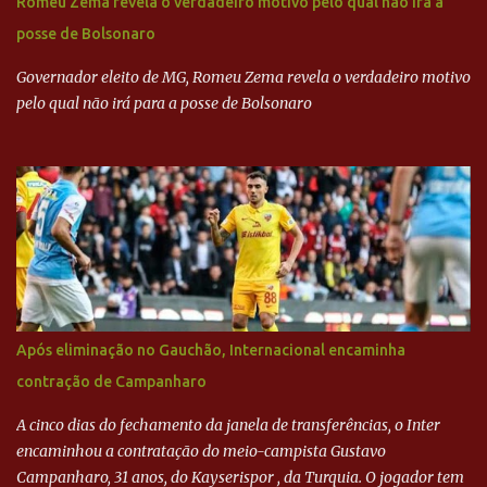
Romeu Zema revela o verdadeiro motivo pelo qual não irá à
dinheiro da Odebrecht bancou a campanha de Serra em 2010 Leia
posse de Bolsonaro
mais... A Lava Jato chega ao PSDB | VEJA.com
Governador eleito de MG, Romeu Zema revela o verdadeiro motivo
pelo qual não irá para a posse de Bolsonaro
Após eliminação no Gauchão, Internacional encaminha
contração de Campanharo
A cinco dias do fechamento da janela de transferências, o Inter
encaminhou a contratação do meio-campista Gustavo
Campanharo, 31 anos, do Kayserispor , da Turquia. O jogador tem