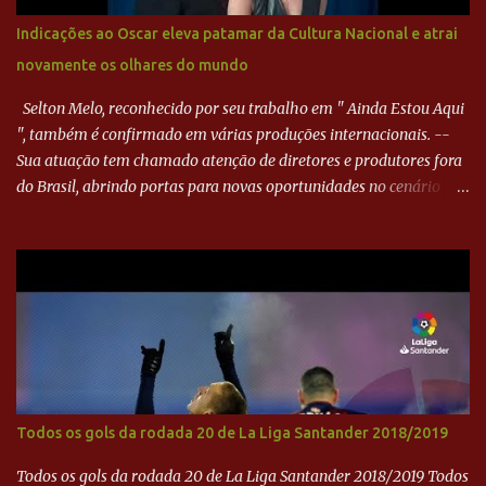
minutos depois, Wellington encheu o pé e quase surpreendeu o
Indicações ao Oscar eleva patamar da Cultura Nacional e atrai
goleiro rival, que novamente defendeu. No fim, Jefferson teve
novamente os olhares do mundo
outra boa chance, mas parou no goleiro. Gol para matar espera...
Selton Melo, reconhecido por seu trabalho em " Ainda Estou Aqui
", também é confirmado em várias produções internacionais. --
Sua atuação tem chamado atenção de diretores e produtores fora
do Brasil, abrindo portas para novas oportunidades no cenário
internacional. -- Isso é um grande passo para a representação
brasileira no cinema global!
Todos os gols da rodada 20 de La Liga Santander 2018/2019
Todos os gols da rodada 20 de La Liga Santander 2018/2019 Todos