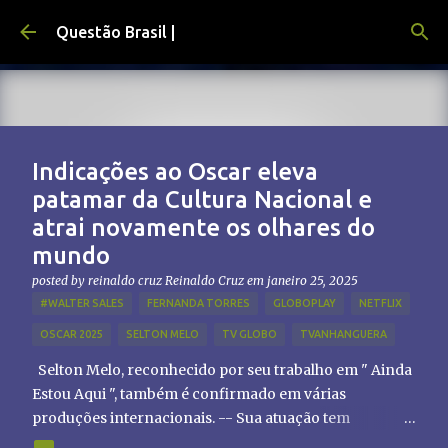
Pular para o conteúdo principal
Questão Brasil |
Indicações ao Oscar eleva
patamar da Cultura Nacional e
atrai novamente os olhares do
mundo
posted by reinaldo cruz
Reinaldo Cruz
em
janeiro 25, 2025
#WALTER SALES
FERNANDA TORRES
GLOBOPLAY
NETFLIX
OSCAR 2025
SELTON MELO
TV GLOBO
TVANHANGUERA
Selton Melo, reconhecido por seu trabalho em " Ainda
Estou Aqui ", também é confirmado em várias
produções internacionais. -- Sua atuação tem
chamado atenção de diretores e produtores fora do